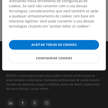
acessando nossa ferramenta de configuração de
cookies. Se você não consentir com o uso dessas
tecnologias, consideraremos que você também se opõe
a qualquer armazenamento de cookies com base em
interesse legítimo. Você pode consentir o uso dessas
tecnologias clicando em "aceitar todos os cookies".
ACEITAR TODOS OS COOKIES
CONFIGURAR COOKIES
IMAIOS é uma empresa que visa auxiliar e formar profissionais na
área humana e veterinária. Auxiliando profissionais de saúde através
de atlas de anatomia, imagens médicas, banco de dados colaborativo
de casos clínicos, cursos online...