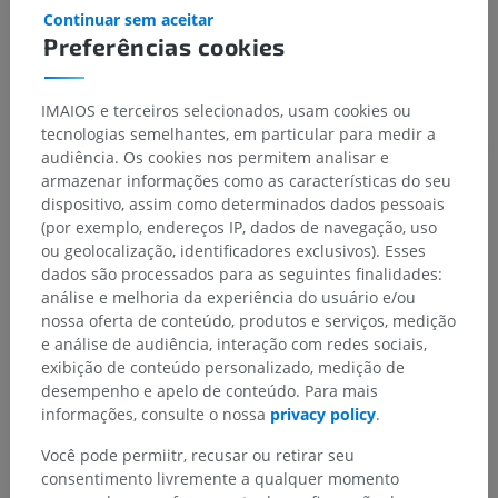
Papilas dérmicas da corona
Continuar sem aceitar
Preferências cookies
IMAIOS e terceiros selecionados, usam cookies ou
tecnologias semelhantes, em particular para medir a
Traduções
audiência. Os cookies nos permitem analisar e
armazenar informações como as características do seu
dispositivo, assim como determinados dados pessoais
(por exemplo, endereços IP, dados de navegação, uso
Encontrou um erro?
ou geolocalização, identificadores exclusivos). Esses
dados são processados para as seguintes finalidades:
Não hesite em nos sugerir uma correção, tradução ou
análise e melhoria da experiência do usuário e/ou
melhora de conteúdo.
nossa oferta de conteúdo, produtos e serviços, medição
e análise de audiência, interação com redes sociais,
Relatar um problema
exibição de conteúdo personalizado, medição de
desempenho e apelo de conteúdo. Para mais
informações, consulte o nossa
privacy policy
.
BAIXE O APLICATIVO
Você pode permiitr, recusar ou retirar seu
consentimento livremente a qualquer momento