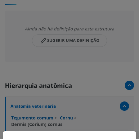
Ainda não há definição para esta estrutura
SUGERIR UMA DEFINIÇÃO
Hierarquia anatômica
Anatomia veterinária
Tegumento comum
>
Cornu
>
Dermis [Corium] cornus
Estruturas subjacentes: