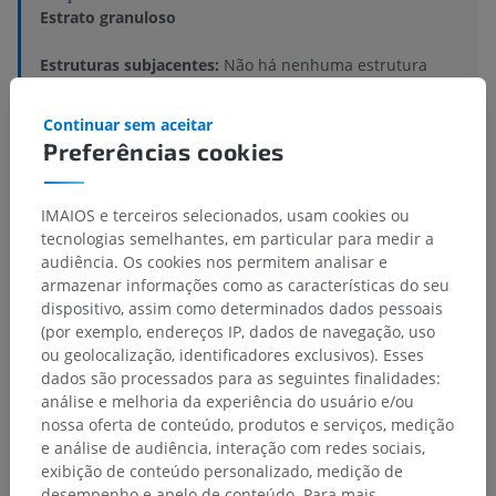
Estrato granuloso
Estruturas subjacentes:
Não há nenhuma estrutura
subjacente para esta parte anatômica
Continuar sem aceitar
Preferências cookies
Histologia veterinária
IMAIOS e terceiros selecionados, usam cookies ou
tecnologias semelhantes, em particular para medir a
audiência. Os cookies nos permitem analisar e
Anatomia comparativa em humanos
armazenar informações como as características do seu
dispositivo, assim como determinados dados pessoais
(por exemplo, endereços IP, dados de navegação, uso
Traduções
ou geolocalização, identificadores exclusivos). Esses
dados são processados para as seguintes finalidades:
análise e melhoria da experiência do usuário e/ou
nossa oferta de conteúdo, produtos e serviços, medição
e análise de audiência, interação com redes sociais,
Encontrou um erro?
exibição de conteúdo personalizado, medição de
Não hesite em nos sugerir uma correção, tradução ou
desempenho e apelo de conteúdo. Para mais