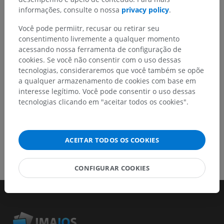
melhora de conteúdo.
informações, consulte o nossa
privacy policy
.
Você pode permiitr, recusar ou retirar seu
Relatar um problema
consentimento livremente a qualquer momento
acessando nossa ferramenta de configuração de
cookies. Se você não consentir com o uso dessas
BAIXE O APLICATIVO
tecnologias, consideraremos que você também se opõe
a qualquer armazenamento de cookies com base em
interesse legítimo. Você pode consentir o uso dessas
tecnologias clicando em "aceitar todos os cookies".
ACEITAR TODOS OS COOKIES
CONFIGURAR COOKIES