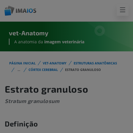
vet-Anatomy
A anatomia da
imagem
veterinária
PÁGINA INICIAL
VET-ANATOMY
ESTRUTURAS ANATÔMICAS
...
CÓRTEX CEREBRAL
ESTRATO GRANULOSO
Estrato granuloso
Stratum granulosum
Definição