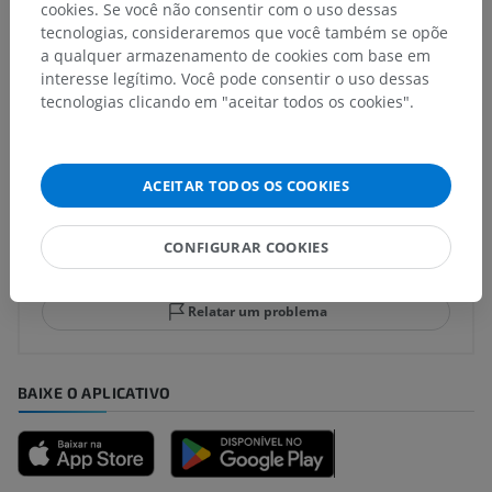
cookies. Se você não consentir com o uso dessas
Anatomia comparativa em humanos
tecnologias, consideraremos que você também se opõe
a qualquer armazenamento de cookies com base em
interesse legítimo. Você pode consentir o uso dessas
Traduções
tecnologias clicando em "aceitar todos os cookies".
ACEITAR TODOS OS COOKIES
Encontrou um erro?
Não hesite em nos sugerir uma correção, tradução ou
CONFIGURAR COOKIES
melhora de conteúdo.
Relatar um problema
BAIXE O APLICATIVO