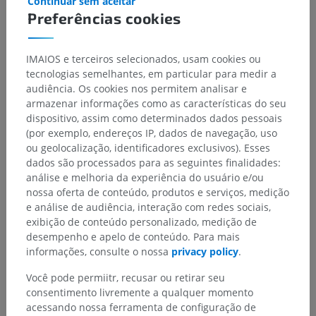
Continuar sem aceitar
Preferências cookies
IMAIOS e terceiros selecionados, usam cookies ou
tecnologias semelhantes, em particular para medir a
audiência. Os cookies nos permitem analisar e
armazenar informações como as características do seu
dispositivo, assim como determinados dados pessoais
(por exemplo, endereços IP, dados de navegação, uso
Hierarquia anatômica
ou geolocalização, identificadores exclusivos). Esses
dados são processados para as seguintes finalidades:
análise e melhoria da experiência do usuário e/ou
Anatomia veterinária
nossa oferta de conteúdo, produtos e serviços, medição
e análise de audiência, interação com redes sociais,
Partes do corpo
>
Tronco
>
Pelve
>
Nádegas
exibição de conteúdo personalizado, medição de
desempenho e apelo de conteúdo. Para mais
Estruturas subjacentes:
Não há nenhuma estrutura
informações, consulte o nossa
privacy policy
.
subjacente para esta parte anatômica
Você pode permiitr, recusar ou retirar seu
consentimento livremente a qualquer momento
acessando nossa ferramenta de configuração de