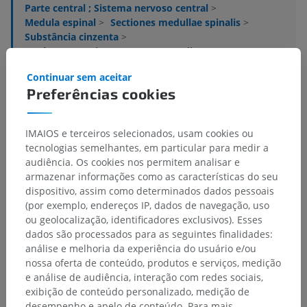
Parte central ; Sistema nervoso central
>
Medula espinal
>
Sectiones medullae spinalis
>
Substância cinzenta
>
Nucleus motorius nervus accessorii
Continuar sem aceitar
Estruturas subjacentes:
Não há nenhuma estrutura
Preferências cookies
subjacente para esta parte anatômica
IMAIOS e terceiros selecionados, usam cookies ou
tecnologias semelhantes, em particular para medir a
audiência. Os cookies nos permitem analisar e
Anatomia comparativa em humanos
armazenar informações como as características do seu
dispositivo, assim como determinados dados pessoais
(por exemplo, endereços IP, dados de navegação, uso
Traduções
ou geolocalização, identificadores exclusivos). Esses
dados são processados para as seguintes finalidades:
análise e melhoria da experiência do usuário e/ou
nossa oferta de conteúdo, produtos e serviços, medição
e análise de audiência, interação com redes sociais,
Encontrou um erro?
exibição de conteúdo personalizado, medição de
Não hesite em nos sugerir uma correção, tradução ou
desempenho e apelo de conteúdo. Para mais