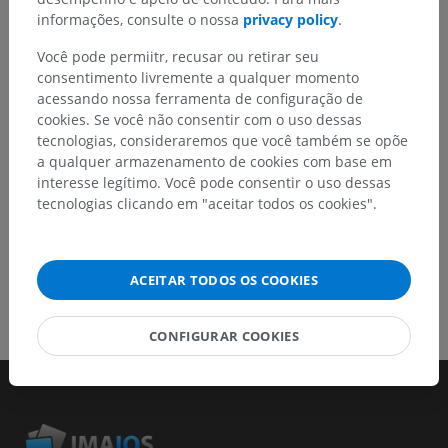
melhora de conteúdo.
informações, consulte o nossa
privacy policy
.
Você pode permiitr, recusar ou retirar seu
Relatar um problema
consentimento livremente a qualquer momento
acessando nossa ferramenta de configuração de
cookies. Se você não consentir com o uso dessas
BAIXE O APLICATIVO
tecnologias, consideraremos que você também se opõe
a qualquer armazenamento de cookies com base em
interesse legítimo. Você pode consentir o uso dessas
tecnologias clicando em "aceitar todos os cookies".
ACEITAR TODOS OS COOKIES
CONFIGURAR COOKIES