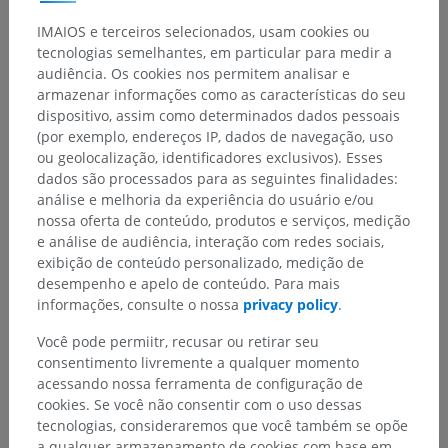
Hierarquia anatômica
IMAIOS e terceiros selecionados, usam cookies ou
tecnologias semelhantes, em particular para medir a
audiência. Os cookies nos permitem analisar e
armazenar informações como as características do seu
Anatomia veterinária
dispositivo, assim como determinados dados pessoais
Sistema nervoso
>
(por exemplo, endereços IP, dados de navegação, uso
Parte central ; Sistema nervoso central
>
Meninges
>
ou geolocalização, identificadores exclusivos). Esses
Pachymeninx [Dura mater]
dados são processados para as seguintes finalidades:
análise e melhoria da experiência do usuário e/ou
Estruturas subjacentes:
nossa oferta de conteúdo, produtos e serviços, medição
Dura-máter do encéfalo
e análise de audiência, interação com redes sociais,
exibição de conteúdo personalizado, medição de
Dura-máter, parte espinal
desempenho e apelo de conteúdo. Para mais
informações, consulte o nossa
privacy policy
.
Você pode permiitr, recusar ou retirar seu
Histologia veterinária
consentimento livremente a qualquer momento
acessando nossa ferramenta de configuração de
cookies. Se você não consentir com o uso dessas
tecnologias, consideraremos que você também se opõe
Traduções
a qualquer armazenamento de cookies com base em