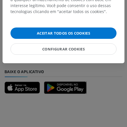
interesse legítimo. Você pode consentir o uso dessas
tecnologias clicando em "aceitar todos os cookies".
Encontrou um erro?
Não hesite em nos sugerir uma correção, tradução ou
ACEITAR TODOS OS COOKIES
melhora de conteúdo.
CONFIGURAR COOKIES
Relatar um problema
BAIXE O APLICATIVO