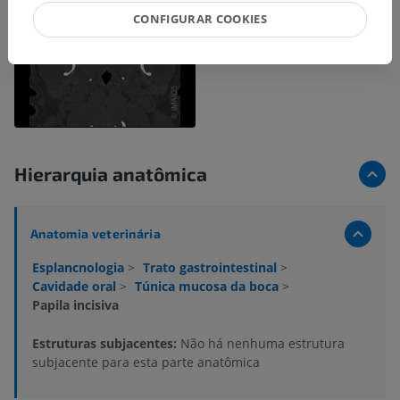
CONFIGURAR COOKIES
Hierarquia anatômica
Anatomia veterinária
Esplancnologia
>
Trato gastrointestinal
>
Cavidade oral
>
Túnica mucosa da boca
>
Papila incisiva
Estruturas subjacentes:
Não há nenhuma estrutura
subjacente para esta parte anatômica