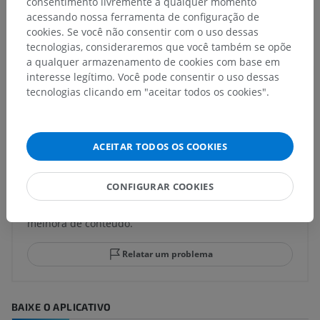
consentimento livremente a qualquer momento
acessando nossa ferramenta de configuração de
cookies. Se você não consentir com o uso dessas
tecnologias, consideraremos que você também se opõe
a qualquer armazenamento de cookies com base em
Anatomia comparativa em humanos
interesse legítimo. Você pode consentir o uso dessas
tecnologias clicando em "aceitar todos os cookies".
Traduções
ACEITAR TODOS OS COOKIES
Encontrou um erro?
CONFIGURAR COOKIES
Não hesite em nos sugerir uma correção, tradução ou
melhora de conteúdo.
Relatar um problema
BAIXE O APLICATIVO