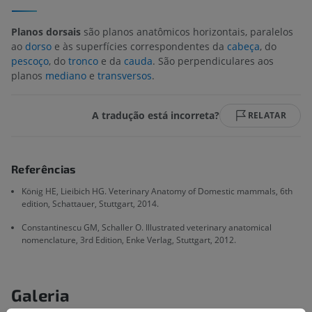
Planos dorsais
são planos anatômicos horizontais, paralelos
ao
dorso
e às superfícies correspondentes da
cabeça
, do
pescoço
, do
tronco
e da
cauda
. São perpendiculares aos
planos
mediano
e
transversos
.
A tradução está incorreta?
RELATAR
Referências
König HE, Lieibich HG. Veterinary Anatomy of Domestic mammals, 6th
edition, Schattauer, Stuttgart, 2014.
Constantinescu GM, Schaller O. Illustrated veterinary anatomical
nomenclature, 3rd Edition, Enke Verlag, Stuttgart, 2012.
Galeria