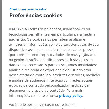
Continuar sem aceitar
Preferências cookies
IMAIOS e terceiros selecionados, usam cookies ou
tecnologias semelhantes, em particular para medir a
audiência. Os cookies nos permitem analisar e
armazenar informações como as características do seu
dispositivo, assim como determinados dados pessoais
(por exemplo, endereços IP, dados de navegação, uso
ou geolocalização, identificadores exclusivos). Esses
Hierarquia anatômica
dados são processados para as seguintes finalidades:
análise e melhoria da experiência do usuário e/ou
nossa oferta de conteúdo, produtos e serviços, medição
e análise de audiência, interação com redes sociais,
Anatomia veterinária
exibição de conteúdo personalizado, medição de
desempenho e apelo de conteúdo. Para mais
Regiões do corpo
>
Planos dorsais
informações, consulte o nossa
privacy policy
.
Estruturas subjacentes:
Não há nenhuma estrutura
Você pode permiitr, recusar ou retirar seu
subjacente para esta parte anatômica