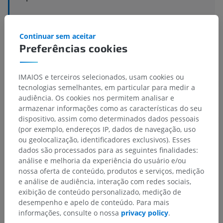
Estruturas subjacentes:
Não há nenhuma estrutura
subjacente para esta parte anatômica
Continuar sem aceitar
Preferências cookies
IMAIOS e terceiros selecionados, usam cookies ou
Anatomia comparativa em humanos
tecnologias semelhantes, em particular para medir a
audiência. Os cookies nos permitem analisar e
armazenar informações como as características do seu
Traduções
dispositivo, assim como determinados dados pessoais
(por exemplo, endereços IP, dados de navegação, uso
ou geolocalização, identificadores exclusivos). Esses
dados são processados para as seguintes finalidades:
análise e melhoria da experiência do usuário e/ou
Encontrou um erro?
nossa oferta de conteúdo, produtos e serviços, medição
Não hesite em nos sugerir uma correção, tradução ou
e análise de audiência, interação com redes sociais,
melhora de conteúdo.
exibição de conteúdo personalizado, medição de
desempenho e apelo de conteúdo. Para mais
Relatar um problema
informações, consulte o nossa
privacy policy
.