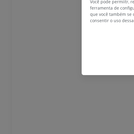
Ilustrações
Você pode permiitr, 
UM
GRÁTIS
ferramenta de configu
que você também se o
consentir o uso dessa
Tórax
Bovino - Osteologia
Ilustrações
UM
PREMIUM
 Abdômen - Pelve
UM
osteologia
rafias
UM
 Osteologia
ções
UM