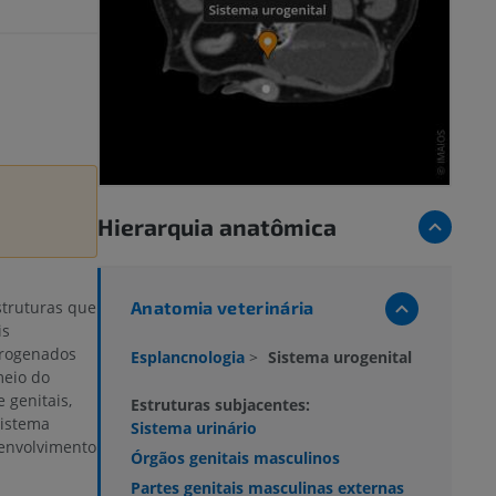
Hierarquia anatômica
Anatomia veterinária
struturas que
is
itrogenados
Esplancnologia
>
Sistema urogenital
meio do
 genitais,
Estruturas subjacentes:
sistema
Sistema urinário
envolvimento
Órgãos genitais masculinos
Partes genitais masculinas externas