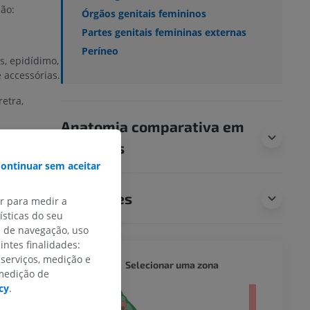
ão:
Órgãos genitais femininos
Partes genitais femininas externas
Períneo
os, epidídimo,
 accessórias.
retra,
Anatomia comparativa em
tubas
humanos
ontinuar sem aceitar
feminino,
Traduções
ar para medir a
sticas do seu
s de navegação, uso
intes finalidades:
 serviços, medição e
R
CÃO - 
Selecionar uma zona
 medição de
cy
.
orpo inteiro