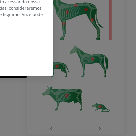
nto acessando nossa
gias, consideraremos
 legítimo. Você pode
‹
›