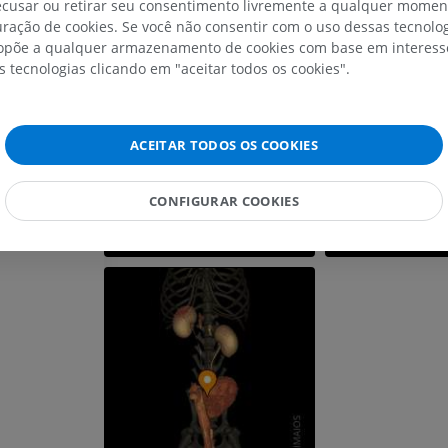
Ilustrações
TC
recusar ou retirar seu consentimento livremente a qualquer mome
Galeria
PREMIUM
GRÁTIS
ração de cookies. Se você não consentir com o uso dessas tecnolo
põe a qualquer armazenamento de cookies com base em interesse
s tecnologias clicando em "aceitar todos os cookies".
Cavalo - Osteologia
Radiografias
GRÁTIS
ACEITAR TODOS OS COOKIES
Cavalo - carpo
TC
CONFIGURAR COOKIES
PREMIUM
Cavalo – Miologia
Ilustrações
PREMIUM
Cavalo - Dedo
IRM
PREMIUM