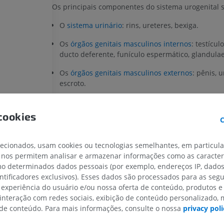
Os principais componentes do sistema urogenital s
O
sistema urinário
: rins, ureteres, bexiga.
Os
órgãos genitais masculinos internos
: testícul
ducto deferente, funículo espermático, glandulae
Os
órgãos genitais masculinos externos
: pênis, u
escroto.
Os
órgãos genitais femininos internos
: ovários, 
uterinas, útero, vagina.
cookies
C
Os
órgãos genitais femininos externos
: pudendo 
clitóris, uretra.
lecionados, usam cookies ou tecnologias semelhantes, em particul
 nos permitem analisar e armazenar informações como as caracterí
O
períneo
.
omo determinados dados pessoais (por exemplo, endereços IP, dado
entificadores exclusivos). Esses dados são processados para as segu
 experiência do usuário e/ou nossa oferta de conteúdo, produtos e
A tradução está incorreta?
RELATA
CAVALO
CAMUNDONGO
 interação com redes sociais, exibição de conteúdo personalizado,
e conteúdo. Para mais informações, consulte o nossa
privacy poli
Cavalo - Osteologia
Camundongo - C