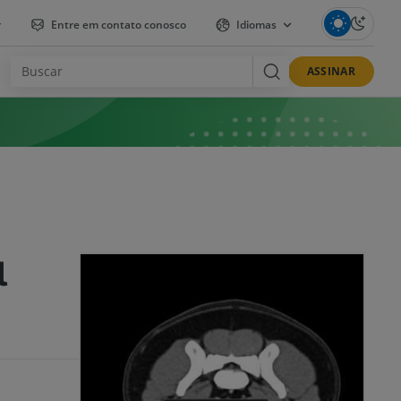
r
Entre em contato conosco
Idiomas
ASSINAR
l