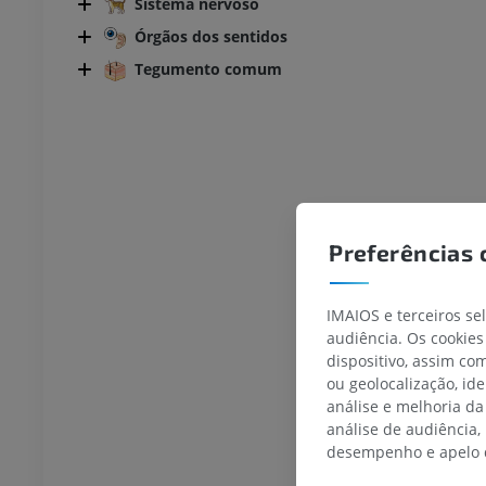
Sistema nervoso
Órgãos dos sentidos
Tegumento comum
Preferências 
IMAIOS e terceiros se
audiência. Os cookies
dispositivo, assim c
ou geolocalização, id
análise e melhoria da
BOVINO
análise de audiência,
desempenho e apelo d
 Cabeça e Pescoço
Bovino - Anatomia geral