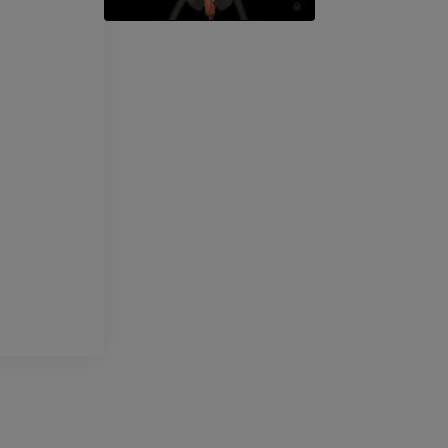
Horse - Finger and Hoof
Ilustrações
PREMIUM
Cavalo - Cabeça
TC
PREMIUM
Cavalo - Dentes
Ilustrações
GRÁTIS