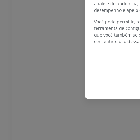
análise de audiência,
desempenho e apelo d
BOVINO
Você pode permiitr, 
ferramenta de configu
 Cabeça e Pescoço
Bovino - Anatomia geral
que você também se o
Ilustrações
consentir o uso dessa
UM
GRÁTIS
Tórax
Bovino - Osteologia
Ilustrações
UM
PREMIUM
 Abdômen - Pelve
UM
osteologia
rafias
UM