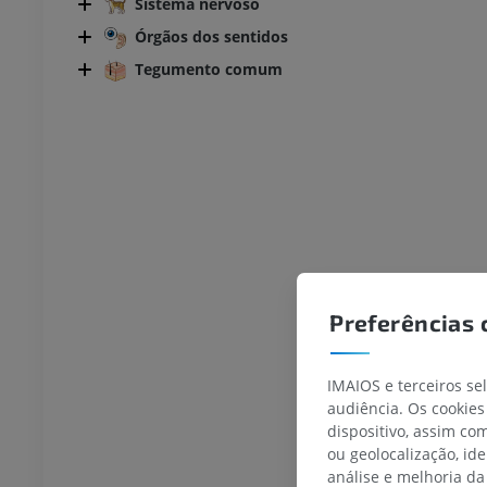
Sistema nervoso
Órgãos dos sentidos
Tegumento comum
Preferências 
IMAIOS e terceiros se
audiência. Os cookies
dispositivo, assim c
ou geolocalização, id
análise e melhoria da