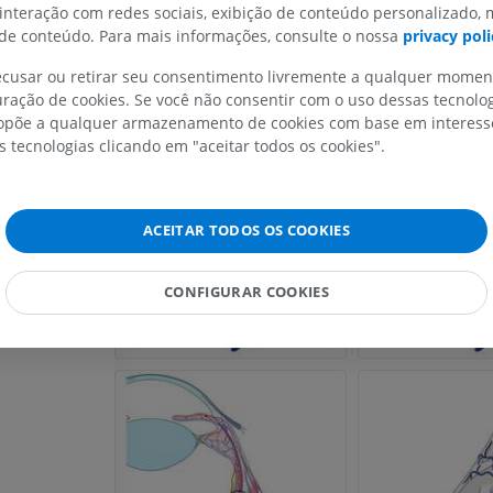
 interação com redes sociais, exibição de conteúdo personalizado,
e conteúdo. Para mais informações, consulte o nossa
privacy poli
CAVALO
CAMUNDONGO
recusar ou retirar seu consentimento livremente a qualquer mome
ração de cookies. Se você não consentir com o uso dessas tecnolo
Cavalo - Osteologia
Camundongo - C
põe a qualquer armazenamento de cookies com base em interesse
Ilustrações
TC
s tecnologias clicando em "aceitar todos os cookies".
PREMIUM
GRÁTIS
Cavalo - Osteologia
ACEITAR TODOS OS COOKIES
Radiografias
GRÁTIS
CONFIGURAR COOKIES
Cavalo - carpo
TC
PREMIUM
Cavalo – Miologia
Ilustrações
PREMIUM