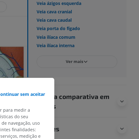
Veia ázigos esquerda
R
Veia cava cranial
Veia cava caudal
Veia porta do fígado
Veia ilíaca comum
Veia ilíaca interna
Ver mais
ontinuar sem aceitar
Anatomia comparativa em
humanos
ar para medir a
sticas do seu
s de navegação, uso
Traduções
intes finalidades:
 serviços, medição e