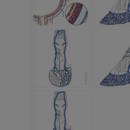
Cavalo - Dedo
IRM
PREMIUM
Horse - Finger and Hoof
Ilustrações
PREMIUM
Cavalo - Cabeça
TC
PREMIUM
Cavalo - Dentes
Ilustrações
GRÁTIS