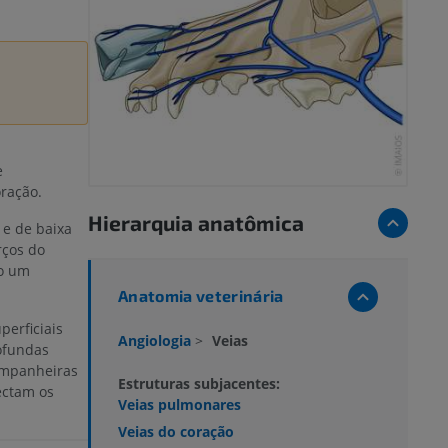
e
oração.
Hierarquia anatômica
 e de baixa
ços do
mo um
Anatomia veterinária
perficiais
Angiologia
>
Veias
rofundas
ompanheiras
Estruturas subjacentes:
ectam os
Veias pulmonares
Veias do coração