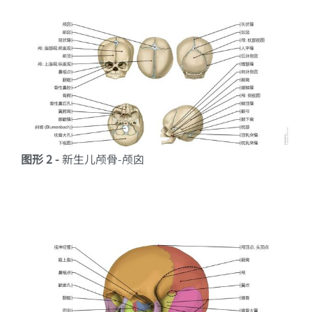
图形 2 -
新生儿颅骨-颅囟