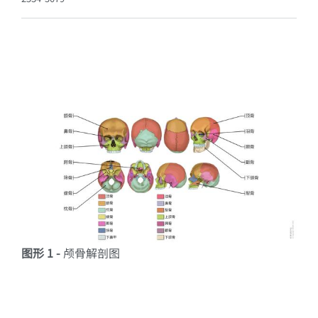
图形 1 -
颅骨解剖图