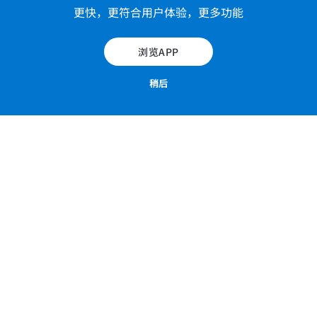
材料与方法
更快，更符合用户体验，更多功能
Antoine Micheau M.D.（法国蒙彼利埃放射科医师）在
浏览APP
1.5T Siemens Magnetom Sola 上对一名健康的 35 岁
女性患者进行了内耳的 T2 3D CISS（稳态建设性干
稍后
扰）序列，
从而获得了后颅窝的 44 张图像，厚度为 0.6 mm。
我们使用Horos对MRI图像进行后处理，以获得两个不
同斜矢状面（垂直于内耳道的系列和沿前半规管轴的系
列）的MPR重建，
之后裁剪图像来聚焦在右侧颞骨和小脑桥脑角。
内耳（耳蜗、半规管和前庭）、面部和前庭耳蜗神经的
3D图像是由 Samuel Merigeaud 博士（法国蒙彼利埃T
ridilogy公司）使用VG Studio Max上的 MRI原始图像创