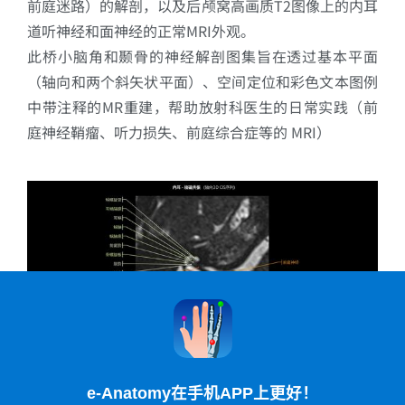
前庭迷路）的解剖，以及后颅窝高画质T2图像上的内耳
道听神经和面神经的正常MRI外观。
此桥小脑角和颞骨的神经解剖图集旨在透过基本平面
（轴向和两个斜矢状平面）、空间定位和彩色文本图例
中带注释的MR重建，帮助放射科医生的日常实践（前
庭神经鞘瘤、听力损失、前庭综合症等的 MRI）
图形 1 -
人内耳高分辨MRI轴位切面标注图，显示耳
蜗、前庭与半规管
e-Anatomy在手机APP上更好！