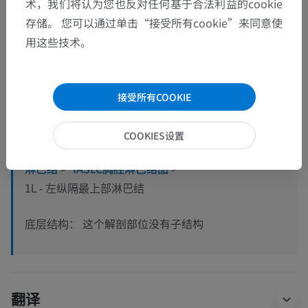
术，我们将认为您也反对任何基于合法利益的cookie
存储。 您可以通过单击“接受所有cookie”来同意使
用这些技术。
解剖层次
接受所有COOKIE
人体解剖学1
COOKIES设置
系统解剖学
>
淋巴系统
>
二级淋巴器官
>
淋巴结
>
淋巴结
>
IASLC胸腔淋巴结图
>
1L - 左纵隔最上部淋巴结
这个解剖部位没有子结构
底层结构：
翻译