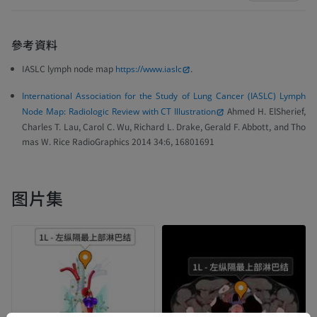
參考資料
IASLC lymph node map
.
https://www.iaslc
International Association for the Study of Lung Cancer (IASLC) Lymph
Ahmed H. ElSherief,
Node Map: Radiologic Review with CT Illustration
Charles T. Lau, Carol C. Wu, Richard L. Drake, Gerald F. Abbott, and Tho
mas W. Rice RadioGraphics 2014 34:6, 16801691
图片集