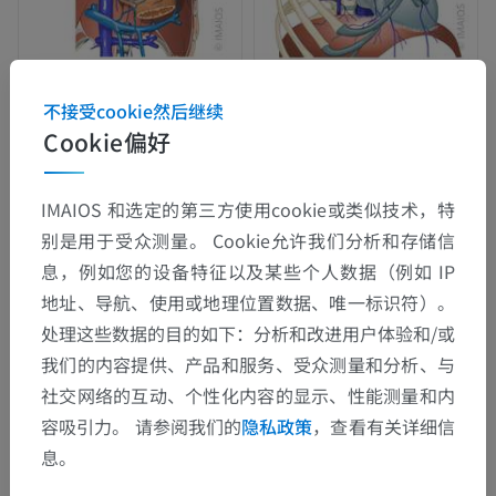
不接受cookie然后继续
解剖层次
Cookie偏好
人体解剖学2
IMAIOS 和选定的第三方使用cookie或类似技术，特
别是用于受众测量。 Cookie允许我们分析和存储信
人体解剖学1
息，例如您的设备特征以及某些个人数据（例如 IP
地址、导航、使用或地理位置数据、唯一标识符）。
系统解剖学
>
心血管系统
>
静脉
>
上腔静脉
>
处理这些数据的目的如下：分析和改进用户体验和/或
头臂静脉
>
食管静脉
我们的内容提供、产品和服务、受众测量和分析、与
社交网络的互动、个性化内容的显示、性能测量和内
这个解剖部位没有子结构
底层结构：
容吸引力。 请参阅我们的
隐私政策
，查看有关详细信
息。