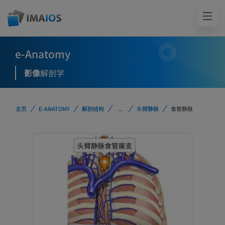
e-Anatomy
影像
解剖学
主页
E-ANATOMY
解剖结构
...
头臂静脉
食管静脉