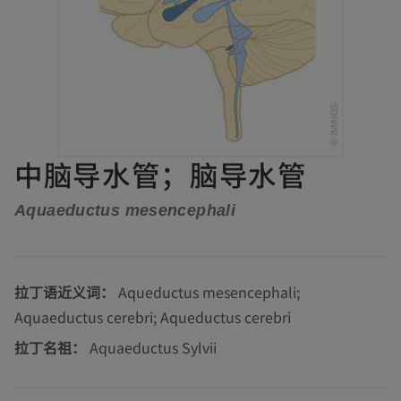
中脑导水管；脑导水管
Aquaeductus mesencephali
拉丁语近义词：
Aqueductus mesencephali;
Aquaeductus cerebri; Aqueductus cerebri
拉丁名祖：
Aquaeductus Sylvii