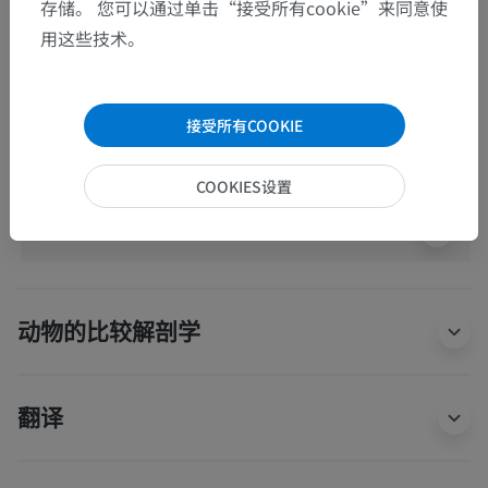
存储。 您可以通过单击“接受所有cookie”来同意使
用这些技术。
底层结构：
终池
接受所有COOKIE
人体解剖学1
COOKIES设置
人体神经解剖学
动物的比较解剖学
翻译