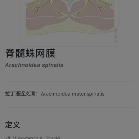
脊髓蛛网膜
Arachnoidea spinalis
拉丁语近义词：
Arachnoidea mater spinalis
定义
Muhammad A. Javaid