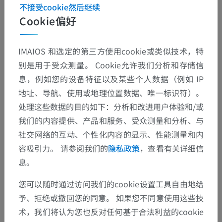
不接受cookie然后继续
Cookie偏好
IMAIOS 和选定的第三方使用cookie或类似技术，特
别是用于受众测量。 Cookie允许我们分析和存储信
息，例如您的设备特征以及某些个人数据（例如 IP
地址、导航、使用或地理位置数据、唯一标识符）。
处理这些数据的目的如下：分析和改进用户体验和/或
我们的内容提供、产品和服务、受众测量和分析、与
社交网络的互动、个性化内容的显示、性能测量和内
解剖层次
容吸引力。 请参阅我们的
隐私政策
，查看有关详细信
息。
人体解剖学2
您可以随时通过访问我们的cookie设置工具自由地给
予、拒绝或撤回您的同意。 如果您不同意使用这些技
人体
>
整合系统
>
神经系统
>
中枢神经系统
>
术，我们将认为您也反对任何基于合法利益的cookie
脑脊膜
>
Leptomeninges
>
蛛网膜
>
脊髓蛛网膜