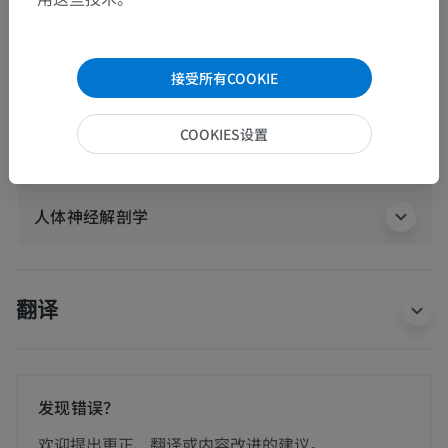
系统解剖学
>
心血管系统
>
动脉
>
主动脉
>
主动脉弓
>
颈总动脉
>
颈内动脉
>
[颈内动脉]大脑部
>
大脑中动脉
>
接受所有COOKIE
上分支; 上皮质支; M2分支
>
中央后沟动脉
COOKIES设置
这个解剖部位没有子结构
底层结构：
人体神经解剖学
翻译
发现错误？
欢迎提出更正、翻译或内容改进的建议。