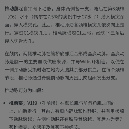
椎动脉
起自锁骨下动脉，身体两侧各一支，随后在第6颈椎
（C6）水平（偶尔在7.5%的病例中于C7水平）潜入横突深
面，穿入横突孔。此后，椎动脉沿各颈椎横突孔依次向上走
行。穿过C1横突孔后，椎动脉横越C1后弓，经枕下三角后
穿入枕骨大孔。
在颅内，两侧椎动脉在脑桥底部汇合形成基底动脉。基底动
脉是脑干的主要血液供应来源，并与Willis环相连，以便在
一侧颈动脉受损时潜在地为大脑其余部分供血。在每个颈椎
节段，椎动脉通过脊髓前动脉向周围肌肉组织发出分支。
椎动脉可分为四段：
椎前部；V1段
（孔前段）在颈长肌与前斜角肌之间向
上、向后走行。其前方有颈内静脉和椎静脉，并有甲状腺
下动脉跨越；左侧椎动脉还有胸导管跨越。其后方为第7
颈椎横突、交感干及其颈下神经节。