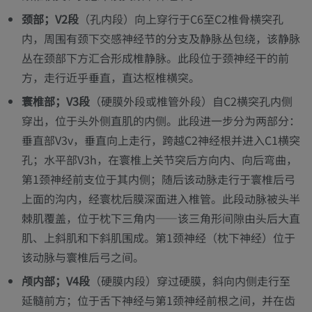
颈部；V2段
（孔内段）向上穿行于C6至C2椎骨横突孔
内，周围有颈下交感神经节的分支及静脉丛包绕，该静脉
丛在颈部下方汇合形成椎静脉。此段位于颈神经干的前
方，走行近乎垂直，直达枢椎横突。
寰椎部；V3段
（硬膜外段或椎管外段）自C2横突孔内侧
穿出，位于头外侧直肌的内侧。此段进一步分为两部分：
垂直部V3v，垂直向上走行，跨越C2神经根并进入C1横突
孔；水平部V3h，在寰椎上关节突后方向内、向后弯曲，
第1颈神经前支位于其内侧；随后该动脉走行于寰椎后弓
上面的沟内，经寰枕后膜深面进入椎管。此段动脉被头半
棘肌覆盖，位于枕下三角内——该三角形间隙由头后大直
肌、上斜肌和下斜肌围成。第1颈神经（枕下神经）位于
该动脉与寰椎后弓之间。
颅内部；V4段
（硬膜内段）穿过硬膜，斜向内侧走行至
延髓前方；位于舌下神经与第1颈神经前根之间，并在齿