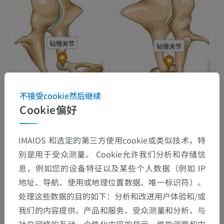
不接受cookie然后继续
Cookie偏好
解剖层次
IMAIOS 和选定的第三方使用cookie或类似技术，特
人体解剖学2
别是用于受众测量。 Cookie允许我们分析和存储信
息，例如您的设备特征以及某些个人数据（例如 IP
人体解剖学1
地址、导航、使用或地理位置数据、唯一标识符）。
处理这些数据的目的如下：分析和改进用户体验和/或
系统解剖学
>
关节
>
颅骨连结
>
颅骨纤维连结
>
我们的内容提供、产品和服务、受众测量和分析、与
颅骨韧带联合
>
听小骨关节
>
砧镫关节