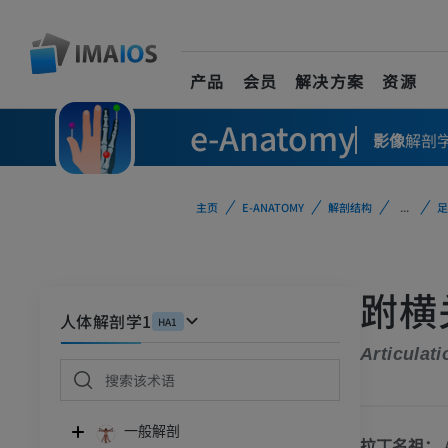
产品
会员
解决方案
资源
e-Anatomy
影像
解剖
主页
E-ANATOMY
解剖结构
...
足
跗横
人体解剖学1
HA1
Articulati
一般解剖
拉丁名祖：
A