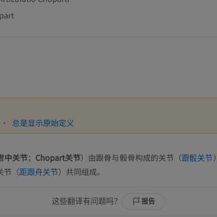
part
总是显示原始定义
跗中关节
；
Chopart关节
）由跟骨与骰骨构成的关节（
跟骰关节
关节（
）共同组成。
距跟舟关节
这些翻译有问题吗？
报告