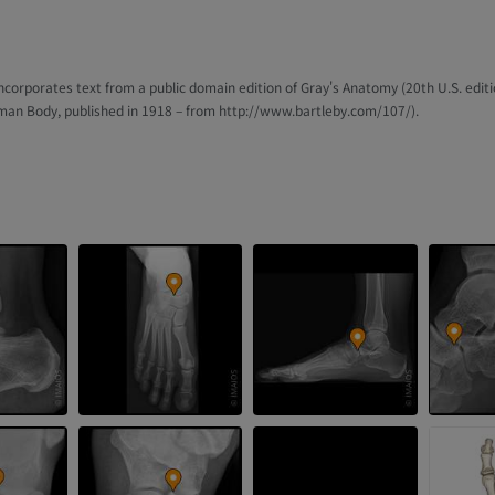
 incorporates text from a public domain edition of Gray's Anatomy (20th U.S. editi
man Body, published in 1918 – from http://www.bartleby.com/107/).