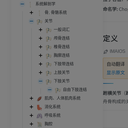
系统解剖学
命名学:
Cho
骨, 骨骼系统
关节
一般词汇
定义
颅骨连结
椎骨连结
IMAIOS
胸廓连结
下肢带连结
自动翻译
显示原文
上肢关节
下肢关节
自由下肢连结
跗横关节
（
肌肉、人体肌肉系统
舟骨构成的
消化系统
呼吸系统
胸腔