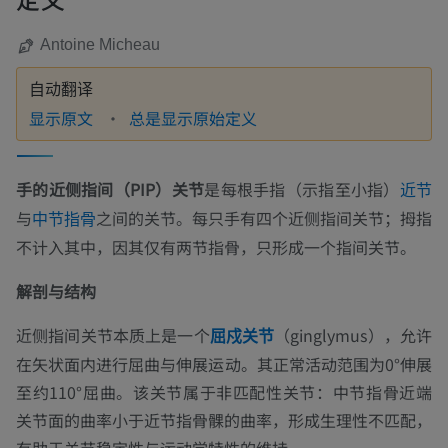
Antoine Micheau
自动翻译
显示原文
总是显示原始定义
手的近侧指间（PIP）关节
是每根手指（示指至小指）
近节
与
之间的关节。每只手有四个近侧指间关节；拇指
中节指骨
不计入其中，因其仅有两节指骨，只形成一个指间关节。
解剖与结构
近侧指间关节本质上是一个
（ginglymus），允许
屈戍关节
在矢状面内进行屈曲与伸展运动。其正常活动范围为0°伸展
至约110°屈曲。该关节属于非匹配性关节：中节指骨近端
关节面的曲率小于近节指骨髁的曲率，形成生理性不匹配，