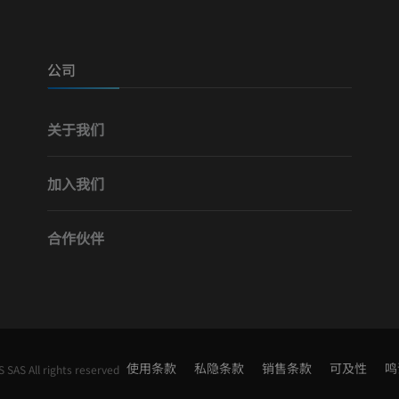
腿（动脉和骨
计算机体层摄
公司
免費
关于我们
下肢血管造影
血管造影术
加入我们
免費
合作伙伴
使用条款
私隐条款
销售条款
可及性
鸣
SAS All rights reserved