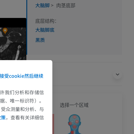
大脑脚
>
肉茎底部
底层结构：
大脑脚底
黑质
翻译
接受cookie然后继续
e允许我们分析和存储信
数据、唯一标识符）。
全身
选择一个区域
、受众测量和分析、与
政策
，查看有关详细信