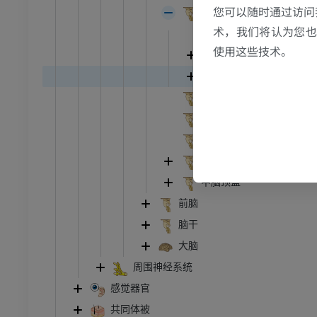
员
优质会员
您可以随时通过访问
大脑脚
术，我们将认为您也反
中脑侧犁沟
关节造影
前足MRI
使用这些技术。
被盖
节造影
MRI
肉茎底部
员
优质会员
小脑上脚
后脑窝第四脑室顶系带
RI
下肢MRI
MRI
线性核
中脑导水管；脑导水管
员
优质会员
中脑顶盖
光照片
下肢X光照片
前脑
像学
放射影像学
脑干
免費
大脑
周围神经系统
管造影
下肢血管造影
感觉器官
插画
共同体被