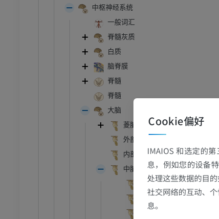
中枢神经系统
一般词汇
脊髓灰质
白质
脑脊膜
脊髓
脊髓
大脑
Cookie偏好
菱脑 ;后脑
外部形态
IMAIOS 和选定
内部形态
息，例如您的设备特
跗 - 足
中脑
处理这些数据的目的
脚间窝
社交网络的互动、个
踝关节磁共振成像
后穿质
息。
MRI
动眼神经沟