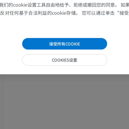
优质会员
优质会员
我们的cookie设置工具自由地给予、拒绝或撤回您的同意。 如
对任何基于合法利益的cookie存储。 您可以通过单击“接受所
肩MRI
下肢X光照片
MRI
放射影像学
优质会员
免費
接受所有COOKIE
腕MRI
下肢MRI
MRI
MRI
COOKIES设置
优质会员
优质会员
肘部MRI
髋MRI
MRI
MRI
优质会员
优质会员
手部MRI
膝MRI
MRI
MRI