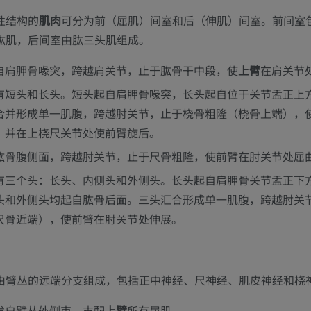
性结构的
肌肉
可分为前（屈肌）间室和后（伸肌）间室。前间室
肱肌，后间室由肱三头肌组成。
自肩胛骨喙突，跨越肩关节，止于肱骨干中段，使
上臂
在肩关节
有短头和长头。短头起自肩胛骨喙突，长头起自位于关节盂正上
合并形成单一肌腹，跨越肘关节，止于桡骨粗隆（桡骨上端），
，并在上桡尺关节处使前臂旋后。
肱骨腹侧面，跨越肘关节，止于尺骨粗隆，使前臂在肘关节处屈
有三个头：长头、内侧头和外侧头。长头起自肩胛骨关节盂正下
头和外侧头均起自肱骨后面。三头汇合形成单一肌腹，跨越肘关
尺骨近端），使前臂在肘关节处伸展。
上肢
下肢
上肢MRI
下肢血管造影
由臂丛的远端分支组成，包括正中神经、尺神经、肌皮神经和桡
MRI
插画
发自臂丛外侧束，支配
上臂
所有屈肌。