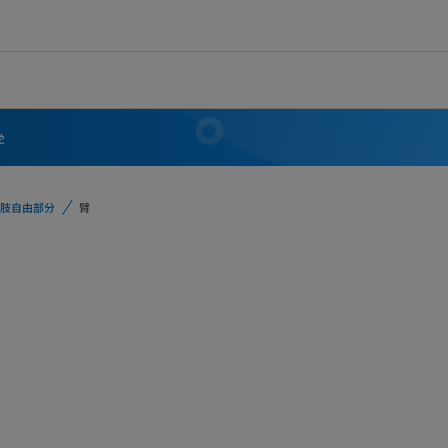
学
肢自由部分
臂