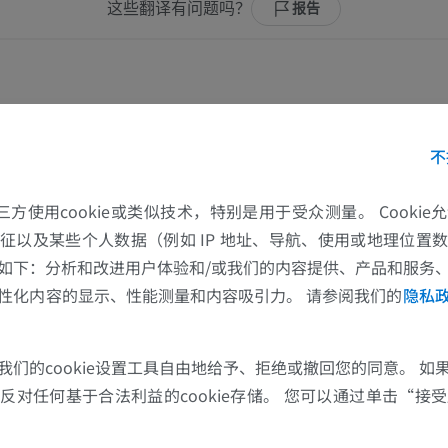
优质会员
优质会员
这些翻译有问题吗？
报告
上肢X光照片
膝CT关节造
放射影像学
CT关节造影
优质会员
优质会员
 Munjal, A. and Lowe, J.B. Anatomy, Shoulder and Upper Limb, Arm Structure and
25]. In:
StatPearls [Internet].
Treasure Island (FL): StatPearls Publishing; 2022 J
不
www.ncbi.nlm.nih.gov/books/NBK507841/
上肢
脚踝和后足MR
插画
MRI
, Vogl, A.W. and Mitchell, A.W.M. (2009). ‘Chapter 7: Upper Limb’ in
Gray’
的第三方使用cookie或类似技术，特别是用于受众测量。 Cooki
d ed.) Philadelphia PA 19103-2899: Elsevier, pp. 710-724.
优质会员
优质会员
征以及某些个人数据（例如 IP 地址、导航、使用或地理位置
如下：分析和改进用户体验和/或我们的内容提供、产品和服务
上肢血管造影
前足MRI
性化内容的显示、性能测量和内容吸引力。 请参阅我们的
隐私
血管造影术
MRI
免費
优质会员
我们的cookie设置工具自由地给予、拒绝或撤回您的同意。 如
可视人计划
下肢CTA
对任何基于合法利益的cookie存储。 您可以通过单击“接受所
摄影
计算机体层摄
优质会员
优质会员