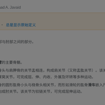
d A. Javaid
总是显示原始定义
部与肘部之间的部分。
臂
的主要骨骼。
骨头与肩胛骨的关节盂相连，构成肩关节（又称盂肱关节）。该
球窝关节，可完成屈、伸、内收、外展及环转等多种运动。
骨的圆形肱骨小头与桡骨头相关节，而形如滑轮的肱骨
滑车
嵌入
构成肘关节。该关节为铰链关节，可完成屈伸运动。