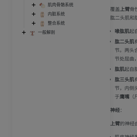
肌肉骨骼系统
覆盖
上臂
骨
内脏系统
肱二头肌和
整合系统
喙肱肌
起
一般解剖
肱二头肌
节。两头
节处屈曲
肱肌
起自
肱三头肌
节，内侧
于
鹰嘴
（
跗 - 足
神经
：
踝关节磁共振成像
上臂
的神经
MRI
肌皮神经