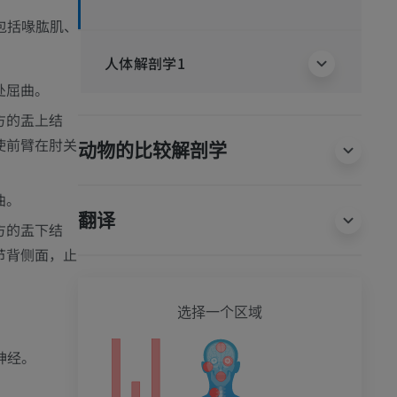
包括喙肱肌、
人体解剖学1
处屈曲。
方的盂上结
使前臂在肘关
动物的比较解剖学
曲。
翻译
方的盂下结
节背侧面，止
全身
选择一个区域
神经。