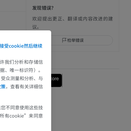
发现错误？
影
欢迎提出更正、翻译或内容改进的建
议。
 Function. [Upda
检举错误
an-. Available fr
接受cookie然后继续
I
s anatomy for
e允许我们分析和存储信
下载APP
数据、唯一标识符）。
、受众测量和分析、与
政策
，查看有关详细信
果您不同意使用这些技
有cookie”来同意
影