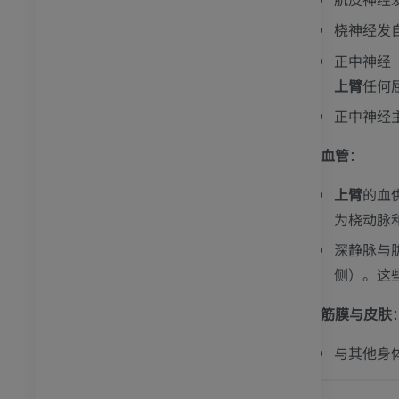
员
优质会员
桡神经发
关节造影
前足MRI
正中神经
节造影
MRI
上臂
任何
员
优质会员
正中神经
RI
下肢MRI
血管
：
MRI
上臂
的血
员
优质会员
为桡动脉
深静脉与
光照片
下肢X光照片
侧）。这
像学
放射影像学
免費
筋膜与皮肤
管造影
下肢血管造影
与其他身
插画