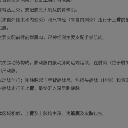
优质会员
优质会员
自臂丛后束，支配肱三头肌及前臂伸肌。
肩MRI
下肢X光照片
（来自外侧束和内侧束）和尺神经（来自内侧束）走行于
上臂
前
MRI
放射影像学
屈肌。
优质会员
免費
主要支配前臂前群肌肉，尺神经则主要支配手掌肌肉。
腕MRI
下肢MRI
MRI
MRI
供由肱动脉构成，肱动脉由腋动脉向远端延续，在肘窝（位于肘
优质会员
优质会员
和尺动脉。
肱动脉伴行；浅静脉起自手
背
静脉弓，包括头静脉（桡侧）和贵
肘部MRI
髋MRI
些静脉走行于
上臂
，最终汇入深层肱静脉。
MRI
MRI
优质会员
优质会员
：
手部MRI
膝MRI
体区域相似，
上臂
及上肢均由深、浅
筋膜
及
皮肤
包被。
MRI
MRI