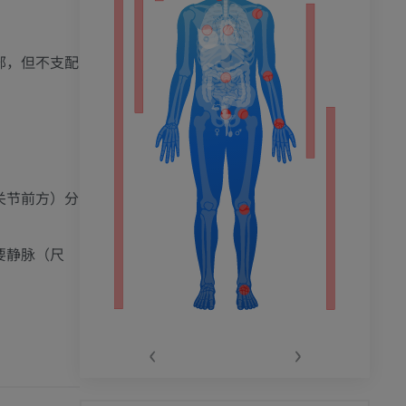
部，但不支配
关节前方）分
要静脉（尺
‹
›