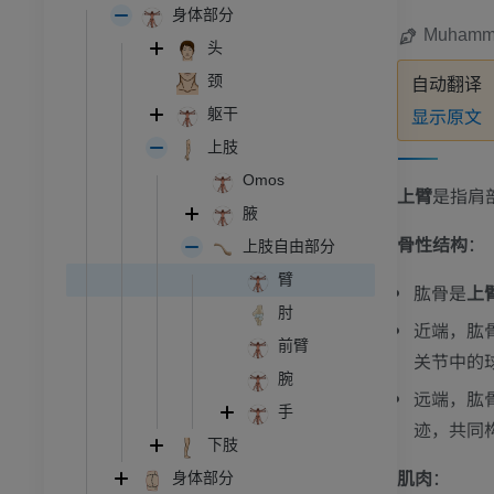
身体部分
Muhamma
头
颈
自动翻译
显示原文
躯干
上肢
Omos
上臂
是指肩
腋
骨性结构
：
上肢自由部分
臂
肱骨是
上
肘
近端，肱
前臂
关节中的
腕
远端，肱
手
迹，共同
下肢
肌肉
：
身体部分