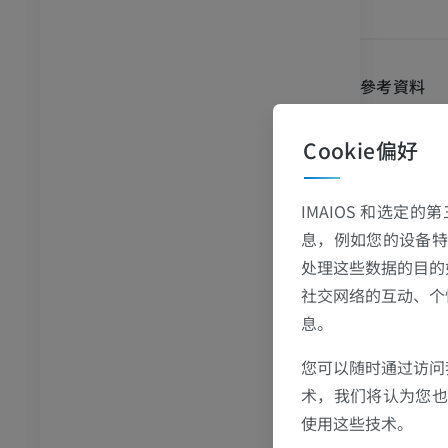
员
优质会员
踝关节和足部计算机断层
扫描
參考資料
计算机体层摄影
Forro, S.D.,
优质会员
ted 2022 Jul 
Cookie偏好
om:
https://
Drake, R.L.
IMAIOS 和选定
Students.
(2n
息，例如您的设备特
处理这些数据的目的
社交网络的互动、个
图片集
息。
您可以随时通过访问
术，我们将认为您也反
使用这些技术。