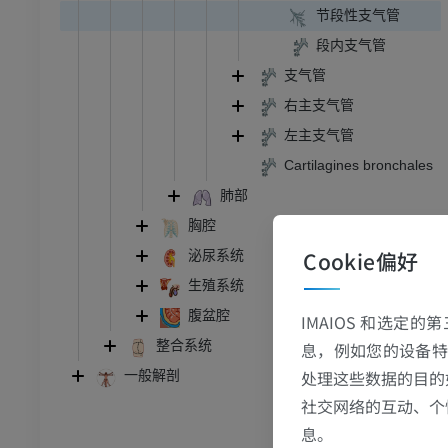
节段性支气管
段内支气管
支气管
右主支气管
左主支气管
Cartilagines bronchales
肺部
胸腔
Cookie偏好
泌尿系统
生殖系统
腹盆腔
IMAIOS 和选定
整合系统
息，例如您的设备特
跗 - 足
处理这些数据的目的
一般解剖
社交网络的互动、个
踝关节磁共振成像
息。