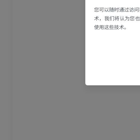
MRI
您可以随时通过访问
员
优质会员
术，我们将认为您也反
使用这些技术。
关节造影
前足MRI
节造影
MRI
员
优质会员
RI
下肢MRI
MRI
员
优质会员
光照片
下肢X光照片
像学
放射影像学
免費
管造影
下肢血管造影
插画