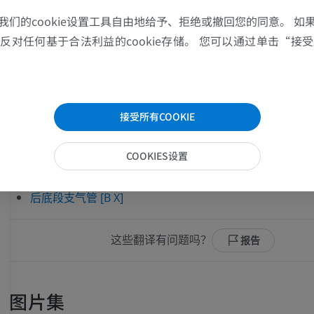
MRI
插画
前段支气管 [B III]
我们的cookie设置工具自由地给予、拒绝或撤回您的同意。 如
优质会员
优质会员
上舌段支气管 [B IV]
对任何基于合法利益的cookie存储。 您可以通过单击“接受所
下舌段支气管 [B V]
肩MRI
下肢X光照片
左下叶支气管
MRI
放射影像学
上段支气管 [B VI]
优质会员
免費
接受所有COOKIE
内侧底段支气管 [B VII]
腕MRI
下肢MRI
前底段支气管 [B VIII]
COOKIES设置
MRI
MRI
外侧底段支气管 [B IX]
优质会员
优质会员
后底段支气管 [B X]
肘部MRI
髋MRI
MRI
MRI
这些翻译有问题吗？
报告
优质会员
优质会员
手部MRI
膝MRI
图片集
MRI
MRI