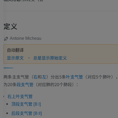
定义
Antoine Micheau
自动翻译
显示原文
总是显示原始定义
两条主支气管（
和
）分出5条
（对应5个肺叶）
右
左
叶支气管
为20条
（对应肺的20个肺段）：
段支气管
右上叶支气管
顶段支气管 [B I]
后段支气管 [B II]