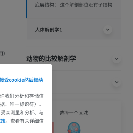
这个解剖部位没有子结构
底层结构：
人体解剖学1
用）
动物的比较解剖学
接受cookie然后继续
翻译
e允许我们分析和存储信
数据、唯一标识符）。
全身
、受众测量和分析、与
选择一个区域
政策
，查看有关详细信