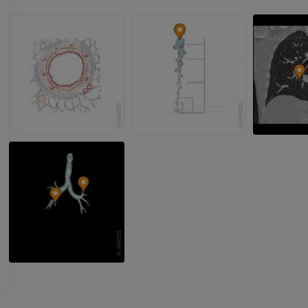
优质会员
优质会员
上肢X光照片
膝CT关节造
放射影像学
CT关节造影
优质会员
优质会员
上肢
脚踝和后足MR
插画
MRI
优质会员
优质会员
上肢血管造影
前足MRI
血管造影术
MRI
免費
优质会员
可视人计划
下肢CTA
摄影
计算机体层摄