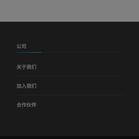
优质会员
优质会员
腿（动脉和骨
计算机体层摄
免費
公司
下肢血管造影
关于我们
血管造影术
免費
加入我们
合作伙伴