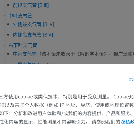
前段支气管 [B III]
中叶支气管
外侧段支气管 [B IV]
内侧段支气管 [B V]
右下叶支气管
（该术语未收录于《解剖学术语》，但广泛使
中间支气管
上段支气管 [B VI]
内侧底段支气管 [B VII]
不
前底段支气管 [B VIII]
外侧底段支气管 [B IX]
的第三方使用cookie或类似技术，特别是用于受众测量。 Cooki
征以及某些个人数据（例如 IP 地址、导航、使用或地理位置
后底段支气管 [B X]
上肢
下肢
如下：分析和改进用户体验和/或我们的内容提供、产品和服务
左上叶支气管
性化内容的显示、性能测量和内容吸引力。 请参阅我们的
隐私
顶后段支气管 [B I + II]
上肢MRI
下肢血管造影