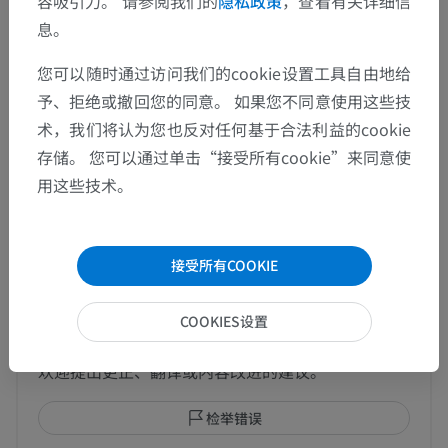
容吸引力。 请参阅我们的
隐私政策
，查看有关详细信
上肢滑囊
>
肩峰皮下囊
息。
这个解剖部位没有子结构
底层结构：
您可以随时通过访问我们的cookie设置工具自由地给
予、拒绝或撤回您的同意。 如果您不同意使用这些技
术，我们将认为您也反对任何基于合法利益的cookie
人体解剖学1
存储。 您可以通过单击“接受所有cookie”来同意使
用这些技术。
翻译
接受所有COOKIE
COOKIES设置
发现错误？
欢迎提出更正、翻译或内容改进的建议。
检举错误