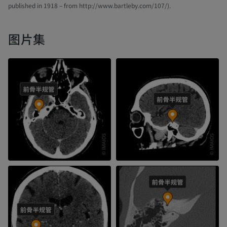
published in 1918 – from http://www.bartleby.com/107/).
图片集