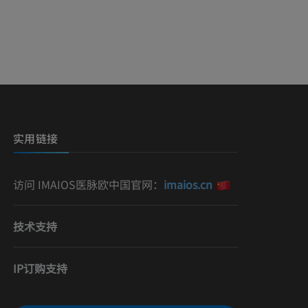
影
）
影
实用链接
访问 IMAIOS医脉欧中国官网：
imaios.cn
技术支持
IP订购支持