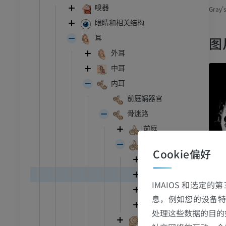
嗅器
Gray'
眼睛和相关结构
图
耳
外耳
中耳
内耳
前庭蜗器官
骨迷路
前庭
骨半规管
Cookie偏好
前骨半规管
后骨半规管
IMAIOS 和选定
总骨脚
息，例如您的设备特
外骨半规管
处理这些数据的目的
耳蜗