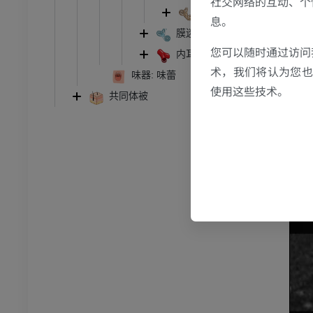
社交网络的互动、个
跗 - 足
外淋巴隙
息。
膜迷路
踝关节磁共振成像
您可以随时通过访问
内耳血管
MRI
术，我们将认为您也反
味器: 味蕾
员
优质会员
使用这些技术。
共同体被
关节造影
前足MRI
节造影
MRI
员
优质会员
RI
下肢MRI
MRI
员
优质会员
光照片
下肢X光照片
像学
放射影像学