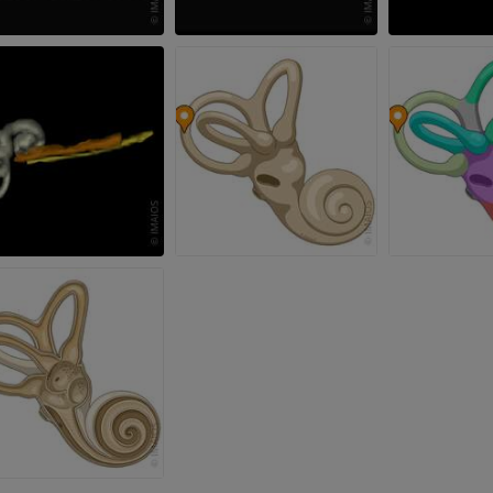
优质会员
优质会员
手部MRI
膝MRI
MRI
MRI
优质会员
优质会员
上肢X光照片
膝CT关节造
放射影像学
CT关节造影
优质会员
优质会员
上肢
脚踝和后足MR
插画
MRI
优质会员
优质会员
上肢血管造影
前足MRI
血管造影术
MRI