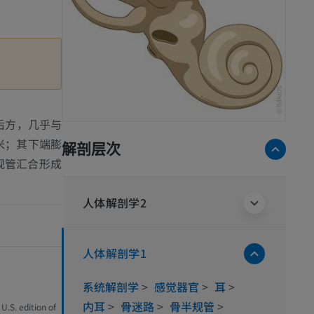
后方，几乎与
米；其下端膨
解剖层次
规管汇合形成
人体解剖学2
人体解剖学1
系统解剖学
>
感觉器官
>
耳
>
内耳
>
骨迷路
>
骨半规管
>
U.S. edition of