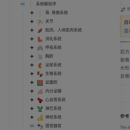
系统解剖学
I
骨, 骨骼系统
关节
自
显
肌肉、人体肌肉系统
消化系统
呼吸系统
后方
胸腔
岩骨
泌尿系统
大形
生殖系统
总骨
盆腹腔
内分泌腺
心血管系统
淋巴系统
參考
神经系统
感觉器官
This d