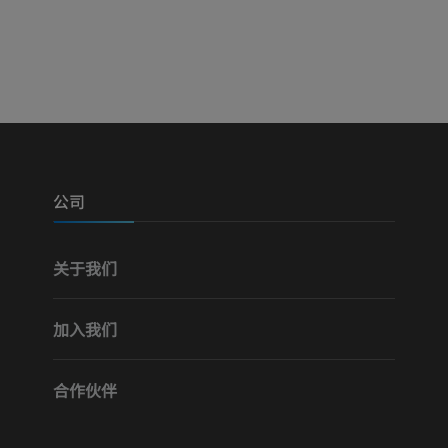
免費
优质会员
可视人计划
下肢CTA
摄影
计算机体层摄
优质会员
优质会员
腿（动脉和骨
计算机体层摄
公司
免費
关于我们
下肢血管造影
血管造影术
加入我们
免費
合作伙伴