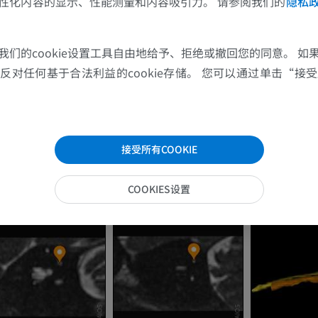
性化内容的显示、性能测量和内容吸引力。 请参阅我们的
隐私
上肢
下肢
上肢MRI
下肢血管造影
我们的cookie设置工具自由地给予、拒绝或撤回您的同意。 如
MRI
插画
对任何基于合法利益的cookie存储。 您可以通过单击“接受所
优质会员
优质会员
肩MRI
下肢X光照片
MRI
放射影像学
接受所有COOKIE
优质会员
免費
COOKIES设置
腕MRI
下肢MRI
MRI
MRI
优质会员
优质会员
肘部MRI
髋MRI
MRI
MRI