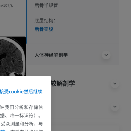
m/107/).
后骨半规管
底层结构：
后骨壶腹
人体神经解剖学
动物的比较解剖学
接受cookie然后继续
翻译
e允许我们分析和存储信
数据、唯一标识符）。
、受众测量和分析、与