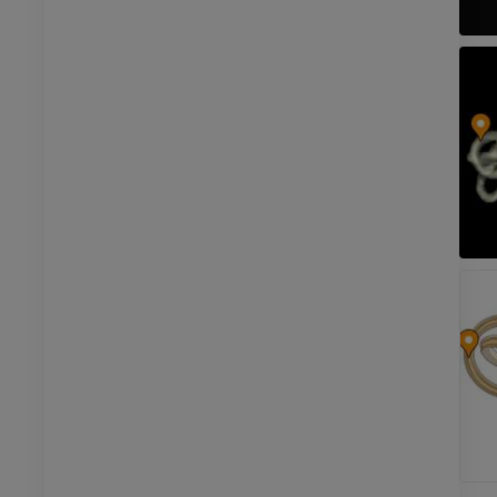
免費
管造影
下肢血管造影
插画
员
优质会员
踝关节和足部计算机断层
扫描
计算机体层摄影
优质会员