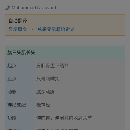
Muhammad A. Javaid
自动翻译
显示原文
总是显示原始定义
肱三头肌长头
起点
肩胛骨盂下结节
止点
尺骨鹰嘴突
动脉
肱深动脉
神经支配
桡神经
功能
伸前臂，伸展并内收肩关节