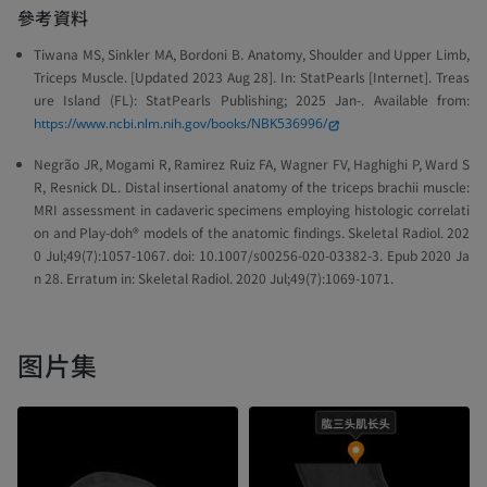
參考資料
Tiwana MS, Sinkler MA, Bordoni B. Anatomy, Shoulder and Upper Limb,
Triceps Muscle. [Updated 2023 Aug 28]. In: StatPearls [Internet]. Treas
ure Island (FL): StatPearls Publishing; 2025 Jan-. Available from:
https://www.ncbi.nlm.nih.gov/books/NBK536996/
Negrão JR, Mogami R, Ramirez Ruiz FA, Wagner FV, Haghighi P, Ward S
R, Resnick DL. Distal insertional anatomy of the triceps brachii muscle:
MRI assessment in cadaveric specimens employing histologic correlati
on and Play-doh® models of the anatomic findings. Skeletal Radiol. 202
0 Jul;49(7):1057-1067. doi: 10.1007/s00256-020-03382-3. Epub 2020 Ja
n 28. Erratum in: Skeletal Radiol. 2020 Jul;49(7):1069-1071.
图片集