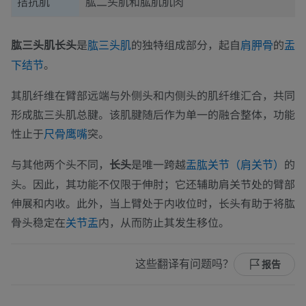
拮抗肌
肱二头肌和肱肌肌肉
肱三头肌长头
是
的独特组成部分，起自
的
肱三头肌
肩胛骨
盂
。
下结节
其肌纤维在臂部远端与外侧头和内侧头的肌纤维汇合，共同
形成肱三头肌总腱。该肌腱随后作为单一的融合整体，功能
性止于
突。
尺骨
鹰嘴
与其他两个头不同，
长头
是唯一跨越
的
盂肱关节（肩关节）
头。因此，其功能不仅限于伸肘；它还辅助肩关节处的臂部
伸展和内收。此外，当上臂处于内收位时，长头有助于将肱
骨头稳定在
内，从而防止其发生移位。
关节盂
这些翻译有问题吗？
报告