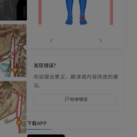
‹
›
发现错误？
影
欢迎提出更正、翻译或内容改进的建
议。
检举错误
I
下载APP