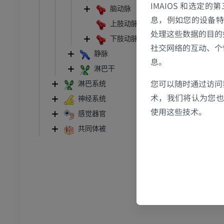
IMAIOS 和选定
脑动脉
息，例如您的设备特
上肢动脉
处理这些数据的目的
下肢动脉
跗 - 足
社交网络的互动、个
静脉
息。
踝关节磁共振成像
淋巴干
MRI
您可以随时通过访问
淋巴系统
术，我们将认为您也反
员
优质会员
神经系统
使用这些技术。
感觉器官
关节造影
前足MRI
共同体被
节造影
MRI
员
优质会员
RI
下肢MRI
MRI
员
优质会员