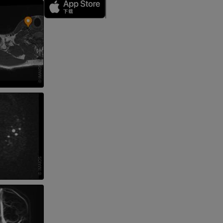
影
）
影