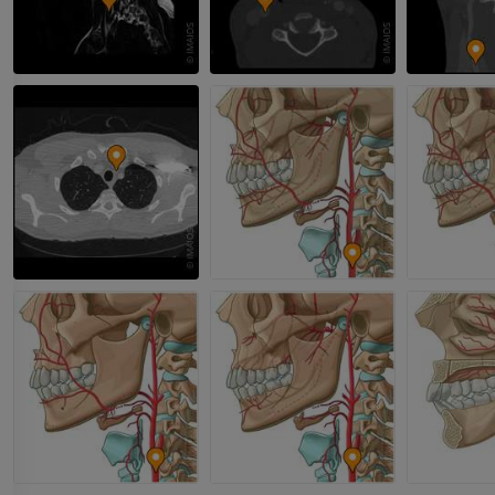
肘部MRI
髋MRI
MRI
MRI
优质会员
优质会员
手部MRI
膝MRI
MRI
MRI
优质会员
优质会员
上肢X光照片
膝CT关节造
放射影像学
CT关节造影
优质会员
优质会员
上肢
脚踝和后足MR
插画
MRI
优质会员
优质会员