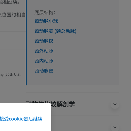
段相延续。
底层结构：
叉位置约相当
颈动脉小球
颈动脉窦 (颈总动脉)
颈动脉杈
颈外动脉
颈内动脉
颈动脉窦
my (20th U.S.
动物的比较解剖学
接受cookie然后继续
翻译