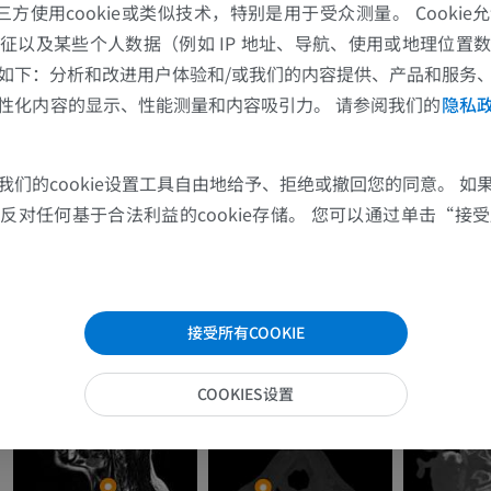
的第三方使用cookie或类似技术，特别是用于受众测量。 Cooki
征以及某些个人数据（例如 IP 地址、导航、使用或地理位置
如下：分析和改进用户体验和/或我们的内容提供、产品和服务
上肢
下肢
性化内容的显示、性能测量和内容吸引力。 请参阅我们的
隐私
上肢MRI
下肢血管造影
MRI
插画
我们的cookie设置工具自由地给予、拒绝或撤回您的同意。 如
对任何基于合法利益的cookie存储。 您可以通过单击“接受所
优质会员
优质会员
肩MRI
下肢X光照片
MRI
放射影像学
接受所有COOKIE
优质会员
免費
腕MRI
下肢MRI
COOKIES设置
MRI
MRI
优质会员
优质会员