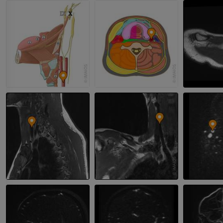
上肢血管造影
前足MRI
血管造影术
MRI
免費
优质会员
可视人计划
下肢CTA
摄影
计算机体层摄
优质会员
优质会员
腿（动脉和骨
计算机体层摄
免費
下肢血管造影
血管造影术
免費