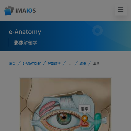
e-Anatomy
影像
解剖学
主页
E-ANATOMY
解剖结构
...
结膜
泪阜