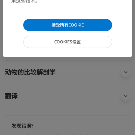
用这些技术。
人体神经解剖学
感觉器官
>
Organum visuale
>
辅助视觉结构
>
结膜
>
泪阜
接受所有COOKIE
这个解剖部位没有子结构
底层结构：
COOKIES设置
动物的比较解剖学
翻译
发现错误？