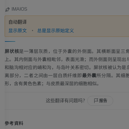
IMAIOS
自动翻译
显示原文
总是显示原始定义
屏状核
是一薄层灰质，位于外囊的外侧面。其横断面呈三
上。其内侧面与外囊相毗邻，表面光滑；而外侧面则呈现出
和脑沟相对应的嵴和沟，与岛叶关系密切。屏状核被认为是
离部分，二者之间由一层白质纤维即
最外囊
所分隔。其细
形，含有黄色色素；与皮质最深层的细胞相似。
这些翻译有问题吗？
报告
參考資料