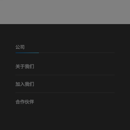
可视人计划
下肢CTA
摄影
计算机体层摄
优质会员
优质会员
腿（动脉和骨
计算机体层摄
公司
免費
关于我们
下肢血管造影
血管造影术
加入我们
免費
合作伙伴