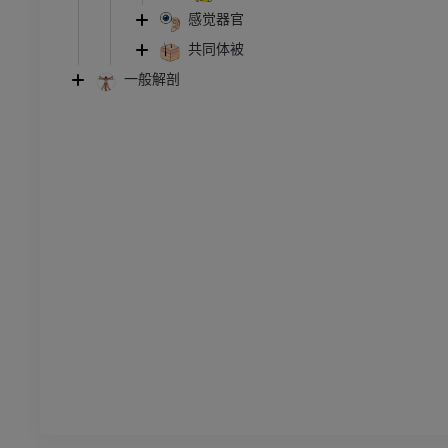
感觉器官
管造影
下肢血管造影
共同体被
插画
一般解剖
员
优质会员
踝关节和足部计算机断层
扫描
计算机体层摄影
优质会员