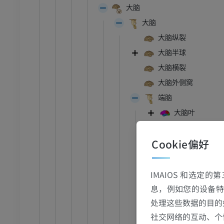
大脑
大脑
大脑纵裂
大脑半球
大脑横裂
大脑外侧窝
端脑
大脑叶
叶间沟
Cookie偏好
额叶
中央旁小叶
顶叶
IMAIOS 和选定
息，例如您的设备特
枕叶
处理这些数据的目的
颞叶
跗 - 足
社交网络的互动、个
岛叶