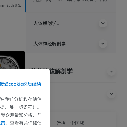
omy (20th U.S.
人体解剖学1
人体神经解剖学
动物的比较解剖学
接受cookie然后继续
翻译
e允许我们分析和存储信
数据、唯一标识符）。
、受众测量和分析、与
全身
政策
，查看有关详细信
选择一个区域