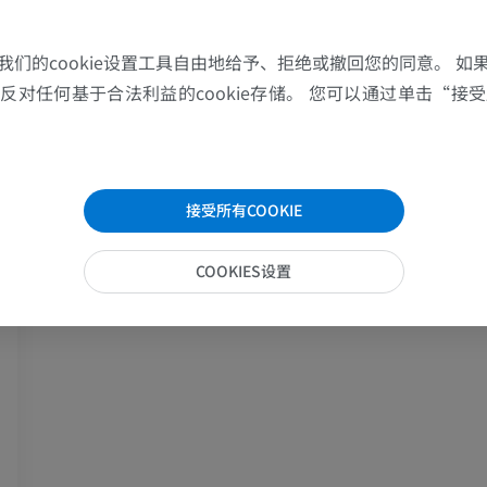
上肢MRI
下肢血管造影
MRI
插画
我们的cookie设置工具自由地给予、拒绝或撤回您的同意。 如
对任何基于合法利益的cookie存储。 您可以通过单击“接受所
优质会员
优质会员
肩MRI
下肢X光照片
MRI
放射影像学
接受所有COOKIE
优质会员
免費
COOKIES设置
腕MRI
下肢MRI
MRI
MRI
优质会员
优质会员
肘部MRI
髋MRI
MRI
MRI
优质会员
优质会员