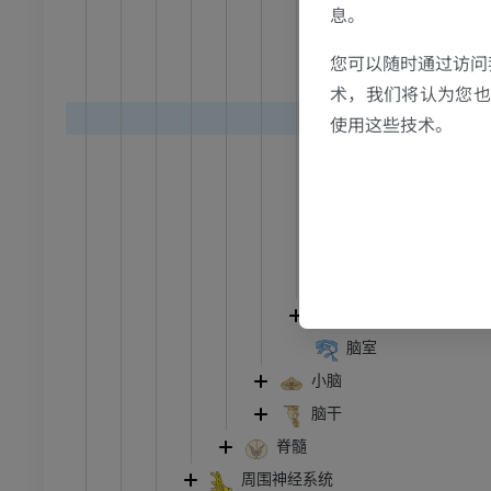
息。
边缘叶
踝关节磁共振成像
大脑皮质
MRI
您可以随时通过访问
大脑皮质
术，我们将认为您也反
员
优质会员
屏状核
使用这些技术。
基底前脑
关节造影
前足MRI
节造影
MRI
纹状体
端脑白质
员
优质会员
侧脑室
RI
下肢MRI
侧脑室壁
MRI
间脑
员
优质会员
脑室
小脑
光照片
下肢X光照片
脑干
像学
放射影像学
脊髓
免費
周围神经系统