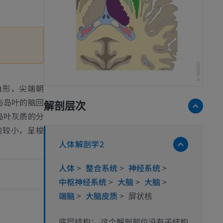
角形，尖端朝
与岛叶的脑回
解剖层次
岛叶灰质的分
胞较小，呈梭
人体解剖学2
人体
>
整合系统
>
神经系统
>
中枢神经系统
>
大脑
>
大脑
>
端脑
>
大脑皮质
>
屏状核
这个解剖部位没有子结构
底层结构：