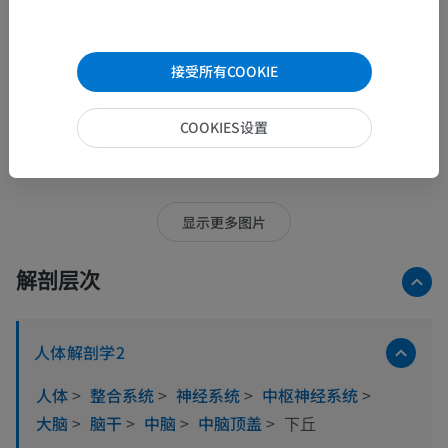
接受所有COOKIE
COOKIES设置
18张图中的15张图
显示更多图片
解剖层次
人体解剖学2
人体
>
整合系统
>
神经系统
>
中枢神经系统
>
大脑
>
脑干
>
中脑
>
中脑顶盖
>
下丘