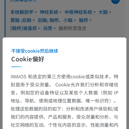
系统解剖学
>
神经系统
>
中枢神经系统
>
大脑
>
菱脑 ;后脑
>
后脑; 脑桥、小脑
>
脑桥
>
[脑桥]被盖部
>
白质
>
脑桥听觉连合
这个解剖部位没有子结构
底层结构：
不接受cookie然后继续
Cookie偏好
翻译
IMAIOS 和选定的第三方使用cookie或类似技术，特
别是用于受众测量。 Cookie允许我们分析和存储信
息，例如您的设备特征以及某些个人数据（例如 IP
地址、导航、使用或地理位置数据、唯一标识符）。
发现错误？
处理这些数据的目的如下：分析和改进用户体验和/或
欢迎提出更正、翻译或内容改进的建议。
我们的内容提供、产品和服务、受众测量和分析、与
社交网络的互动、个性化内容的显示、性能测量和内
检举错误