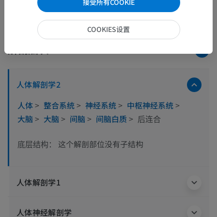
接受所有COOKIE
COOKIES设置
解剖层次
人体解剖学2
人体
>
整合系统
>
神经系统
>
中枢神经系统
>
大脑
>
大脑
>
间脑
>
间脑白质
>
后连合
这个解剖部位没有子结构
底层结构：
人体解剖学1
人体神经解剖学