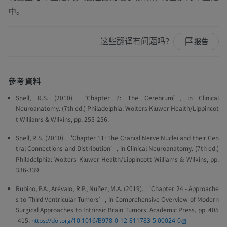
中。
这些翻译有问题吗？
报告
參考資料
Snell, R.S. (2010). ‘Chapter 7: The Cerebrum’, in
Clinical
Neuroanatomy.
(7th ed.) Philadelphia: Wolters Kluwer Health/Lippincot
t Williams & Wilkins, pp. 255-256.
Snell, R.S. (2010). ‘Chapter 11: The Cranial Nerve Nuclei and their Cen
tral Connections and Distribution’, in
Clinical Neuroanatomy.
(7th ed.)
Philadelphia: Wolters Kluwer Health/Lippincott Williams & Wilkins, pp.
336-339.
Rubino, P.A., Arévalo, R.P., Nuñez, M.A. (2019). ‘Chapter 24 - Approache
s to Third Ventricular Tumors’, in
Comprehensive Overview of Modern
Surgical Approaches to Intrinsic Brain Tumors.
Academic Press, pp. 405
-415.
https://doi.org/10.1016/B978-0-12-811783-5.00024-0