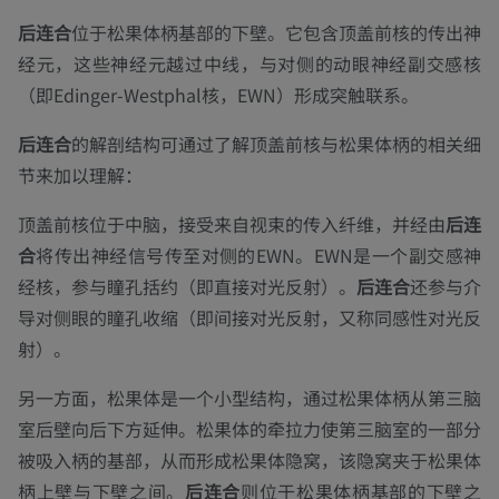
后连合
位于松果体柄基部的下壁。它包含顶盖前核的传出神
经元，这些神经元越过中线，与对侧的动眼神经副交感核
（即Edinger-Westphal核，EWN）形成突触联系。
后连合
的解剖结构可通过了解顶盖前核与松果体柄的相关细
节来加以理解：
顶盖前核位于中脑，接受来自视束的传入纤维，并经由
后连
合
将传出神经信号传至对侧的EWN。EWN是一个副交感神
经核，参与瞳孔括约（即直接对光反射）。
后连合
还参与介
导对侧眼的瞳孔收缩（即间接对光反射，又称同感性对光反
射）。
另一方面，松果体是一个小型结构，通过松果体柄从第三脑
室后壁向后下方延伸。松果体的牵拉力使第三脑室的一部分
被吸入柄的基部，从而形成松果体隐窝，该隐窝夹于松果体
柄上壁与下壁之间。
后连合
则位于松果体柄基部的下壁之