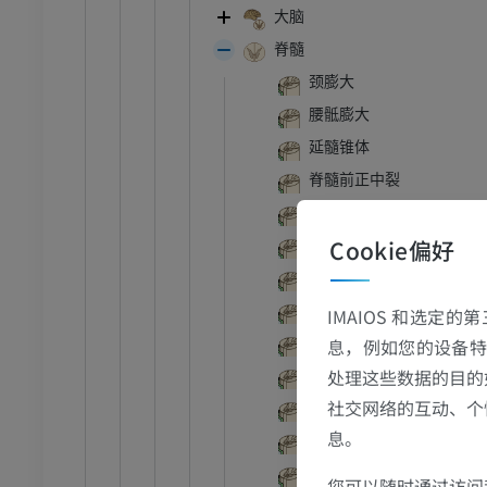
大脑
脊髓
颈膨大
腰骶膨大
延髓锥体
脊髓前正中裂
脊髓前外侧沟
Cookie偏好
脊髓后外侧沟
脊髓后中间沟
脊髓后正中沟
IMAIOS 和选定
跗 - 足
息，例如您的设备特
Pars cervicalis medullae s
处理这些数据的目的
Pars thoracica medullae s
踝关节磁共振成像
社交网络的互动、个
Pars lumbalis medullae sp
MRI
息。
Pars sacralis medullae spi
员
优质会员
Pars coccygea medullae s
您可以随时通过访问