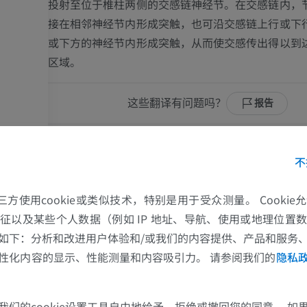
投射至位于椎柱两侧的交感链神经节。在交感链内，
接在相邻神经节内形成突触，也可沿交感链上行或下
或下方的神经节内形成突触，从而使交感传出得以到
区域。
这些翻译有问题吗？
报告
參考資料
不
Snell, R.S. (2010). ‘Chapter 4: The Spinal Cord and the Ascend
ng Tracts’, in
Clinical Neuroanatomy
. (7th ed.) Philadelphia: W
的第三方使用cookie或类似技术，特别是用于受众测量。 Cooki
alth/Lippincott Williams & Wilkins, pp. 137-142.
上肢
下肢
征以及某些个人数据（例如 IP 地址、导航、使用或地理位置
pinalis
Byrne, J.H. and Dafny, N. ‘Chapter 3: Anatomy of the Spinal Cor
如下：分析和改进用户体验和/或我们的内容提供、产品和服务
pinalis
上肢MRI
下肢血管造影
ewed and revised 07 Oct 2020].
In Neuroanatomy Online, 
性化内容的显示、性能测量和内容吸引力。 请参阅我们的
隐私
inalis
electronic laboratory for the neurosciences. McGovern Med
MRI
插画
UTHealth
; Accessed 2022 Oct 22. Availa
nalis
优质会员
优质会员
https://nba.uth.tmc.edu/neuroscience/m/s2/chapter03.html
pinalis
我们的cookie设置工具自由地给予、拒绝或撤回您的同意。 如