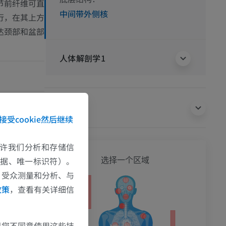
节前纤维可直
中间带外侧核
行，在其上方
达颈部和盆部
人体解剖学1
翻译
接受cookie然后继续
ing and Descendi
olters Kluwer He
e允许我们分析和存储信
全身
数据、唯一标识符）。
选择一个区域
d. [Content revi
、受众测量和分析、与
an open-access
政策
，查看有关详细信
ical School at
ble from:
果您不同意使用这些技