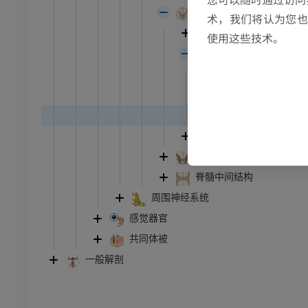
脊髓灰质
关节造影
前足MRI
术，我们将认为您也反
脊髓后角
节造影
MRI
使用这些技术。
脊髓中间带
员
优质会员
中央中间物质
RI
下肢MRI
侧中间物质
MRI
脊髓侧角
员
优质会员
脊髓前角
脊髓白质
光照片
下肢X光照片
脊髓中间结构
像学
放射影像学
周围神经系统
免費
感觉器官
共同体被
管造影
下肢血管造影
一般解剖
插画
员
优质会员