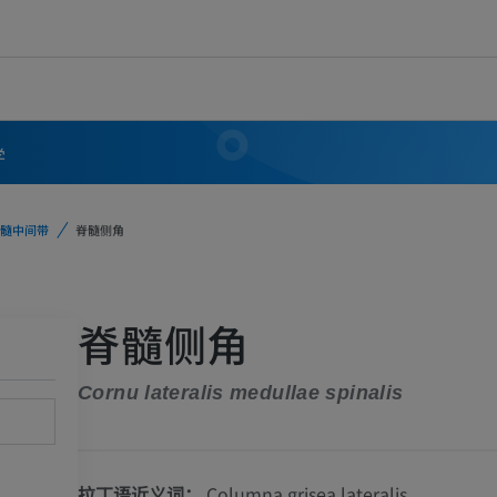
学
髓中间带
脊髓侧角
脊髓侧角
Cornu lateralis medullae spinalis
拉丁语近义词：
Columna grisea lateralis