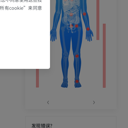
ord. Quarterly J
有cookie”来同意
67(2), pp.193-21
Cord Morphology.
 (FL): StatPearl
le from:
‹
›
发现错误？