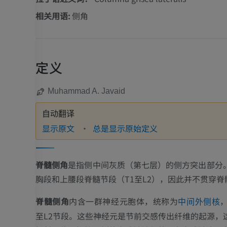
相关用语:
侧角
定义
Muhammad A. Javaid
自动翻译
显示原文
总是显示原始定义
脊髓侧角
是指侧中间灰质（第七层）的侧方突出部分
胸段和上腰段脊髓节段（T1至L2），因此并不贯穿脊
脊髓侧角
内含一群神经元胞体，统称为
中间外侧核
至L2节段。这些神经元是节前交感传出纤维的起源，