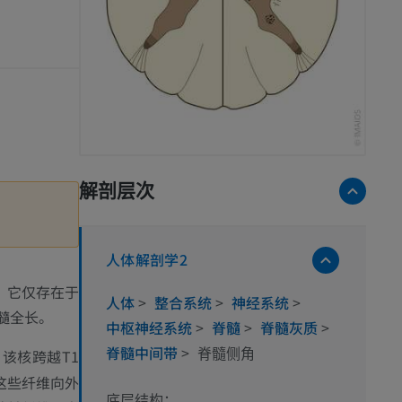
解剖层次
人体解剖学2
。它仅存在于
人体
>
整合系统
>
神经系统
>
髓全长。
中枢神经系统
>
脊髓
>
脊髓灰质
>
脊髓中间带
>
，该核跨越T1
脊髓侧角
这些纤维向外
底层结构：