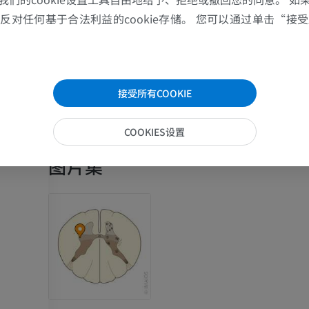
Brown, A.G. (1982). Review article the dorsal horn of the spinal c
肩MRI
下肢X光照片
对任何基于合法利益的cookie存储。 您可以通过单击“接受所
ournal of Experimental Physiology: Translation and Integration, 
MRI
放射影像学
2.
https://doi.org/10.1113/expphysiol.1982.sp002630
优质会员
免費
Ganapathy, M.K., Reddy, V. and Tadi, P. Neuroanatomy, Spinal 
[Updated 2021 Oct 30].
In: StatPearls [Internet].
Treasure Island
接受所有COOKIE
腕MRI
下肢MRI
s Publishing; 2022 Jan-. Availab
https://www.ncbi.nlm.nih.gov/books/NBK545206/
MRI
MRI
COOKIES设置
优质会员
优质会员
图片集
肘部MRI
髋MRI
MRI
MRI
优质会员
优质会员
手部MRI
膝MRI
MRI
MRI
优质会员
优质会员