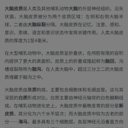
大脑皮质
是人类及其他哺乳动物
大脑
的外层神经组织。沿矢
状面，大脑皮质被分为两个皮质区域：左侧和右侧大脑半
球，二者由
大脑纵裂
分隔。大脑皮质在记忆、注意、感知、
意识、思维、语言和意识状态中发挥关键作用。人类大脑皮
质的厚度为2至4毫米。
在大型哺乳动物中，大脑皮质呈折叠状，在颅腔有限的容积
内提供了更大的表面积。皮质上的折叠或隆起称为
脑回
，沟
槽或裂隙称为
脑沟
。在人类大脑中，超过三分之二的大脑皮
质埋藏于脑沟之中。
大脑皮质由
灰质
构成，主要包含细胞体和毛细血管。这与其
深层的
白质
形成对比，白质主要由神经元轴突的白色髓鞘组
成。在哺乳动物进化史上，大脑皮质中最晚发育的部分是
新
皮质
，其分化为六个水平层次；而大脑皮质中较为古老的部
分——
海马
，最多具有三个细胞层。各层神经元沿垂直方向