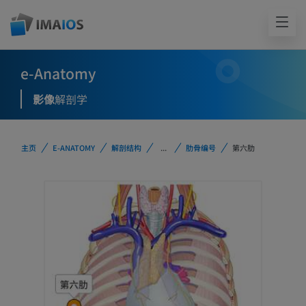
e-Anatomy
影像
解剖学
主页
E-ANATOMY
解剖结构
...
肋骨编号
第六肋