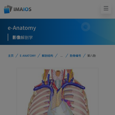
e-Anatomy
影像
解剖学
主页
E-ANATOMY
解剖结构
...
肋骨编号
第八肋