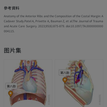
參考資料
Anatomy of the Anterior Ribs and the Composition of the Costal Margin: A
Cadaver Study.Patel A, Privette A, Bauman Z, et al.The Journal of Trauma
and Acute Care Surgery. 2023;95(6):875-879. doi:10.1097/TA.0000000000
004115.
图片集