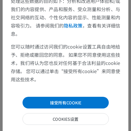
处理这些数据的目的如下：分析和改进用户体验和/或
我们的内容提供、产品和服务、受众测量和分析、与
社交网络的互动、个性化内容的显示、性能测量和内
容吸引力。 请参阅我们的
隐私政策
，查看有关详细信
息。
解剖层次
您可以随时通过访问我们的cookie设置工具自由地给
予、拒绝或撤回您的同意。 如果您不同意使用这些技
人体解剖学1
术，我们将认为您也反对任何基于合法利益的cookie
存储。 您可以通过单击“接受所有cookie”来同意使
系统解剖学
>
消化系统
>
口
>
牙
>
咬合曲线
用这些技术。
这个解剖部位没有子结构
底层结构：
接受所有COOKIE
翻译
COOKIES设置