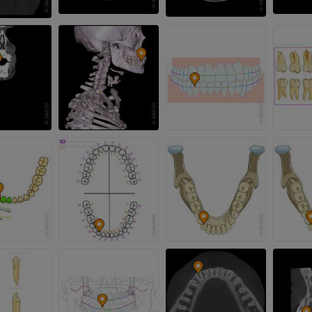
上肢
下肢
上肢MRI
下肢血管造影
MRI
插画
优质会员
优质会员
肩MRI
下肢X光照片
MRI
放射影像学