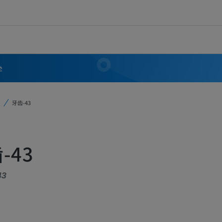
学
牙齿-43
-43
43