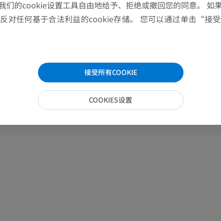
我们的cookie设置工具自由地给予、拒绝或撤回您的同意。 如
免費
对任何基于合法利益的cookie存储。 您可以通过单击“接受所
下肢血管造影
血管造影术
免費
接受所有COOKIE
COOKIES设置