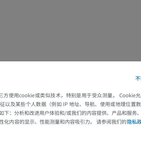
优质会员
优质会员
上肢
脚踝和后足MR
插画
MRI
优质会员
优质会员
上肢血管造影
前足MRI
血管造影术
MRI
不
免費
优质会员
可视人计划
下肢CTA
的第三方使用cookie或类似技术，特别是用于受众测量。 Cooki
摄影
计算机体层摄
征以及某些个人数据（例如 IP 地址、导航、使用或地理位置
如下：分析和改进用户体验和/或我们的内容提供、产品和服务
优质会员
优质会员
性化内容的显示、性能测量和内容吸引力。 请参阅我们的
隐私
腿（动脉和骨
计算机体层摄