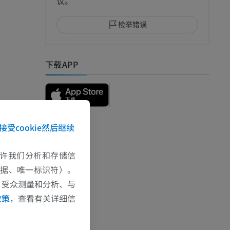
议。
检举错误
I
下载APP
接受cookie然后继续
e允许我们分析和存储信
影
数据、唯一标识符）。
、受众测量和分析、与
政策
，查看有关详细信
）
影