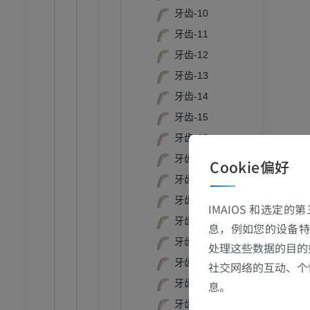
计算机体层摄影
牙齿-10
优质会员
牙齿-11
牙齿-12
牙齿-13
牙齿-14
牙齿-15
牙齿-16
牙齿-17
Cookie偏好
牙齿-18
牙齿-19
IMAIOS 和选定
牙齿-2
息，例如您的设备特
牙齿-20
处理这些数据的目的
牙齿-21
社交网络的互动、个
牙齿-22
息。
牙齿-23