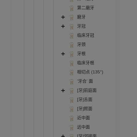
第二磨牙
磨牙
牙冠
临床牙冠
牙颈
牙根
临床牙根
相切点 (135°)
‘牙合’ 面
[牙]前庭面
[牙]舌面
[牙]腭面
近中面
远中面
[牙]邻接面