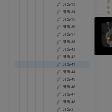
牙齿-33
员
优质会员
牙齿-34
牙齿-35
RI
下肢MRI
MRI
牙齿-36
牙齿-37
员
优质会员
牙齿-38
光照片
下肢X光照片
牙齿-41
像学
放射影像学
牙齿-42
免費
牙齿-43
牙齿-44
管造影
下肢血管造影
牙齿-45
插画
牙齿-46
员
优质会员
牙齿-47
牙齿-48
踝关节和足部计算机断层
扫描
牙齿-1