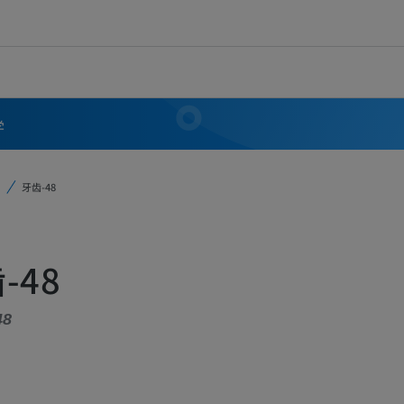
学
牙齿-48
-48
48