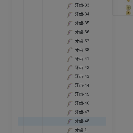
牙齿-33
员
优质会员
牙齿-34
牙齿-35
RI
下肢MRI
MRI
牙齿-36
牙齿-37
员
优质会员
牙齿-38
光照片
下肢X光照片
牙齿-41
像学
放射影像学
牙齿-42
免費
牙齿-43
牙齿-44
管造影
下肢血管造影
牙齿-45
插画
牙齿-46
员
优质会员
牙齿-47
牙齿-48
踝关节和足部计算机断层
扫描
牙齿-1