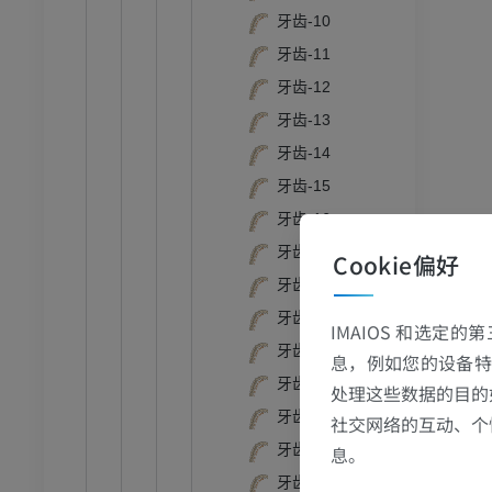
计算机体层摄影
牙齿-10
优质会员
牙齿-11
牙齿-12
牙齿-13
牙齿-14
牙齿-15
牙齿-16
牙齿-17
Cookie偏好
牙齿-18
牙齿-19
IMAIOS 和选定
牙齿-2
息，例如您的设备特
牙齿-20
处理这些数据的目的
牙齿-21
社交网络的互动、个
牙齿-22
息。
牙齿-23