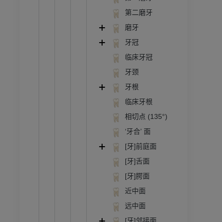
第二磨牙
磨牙
牙冠
临床牙冠
牙颈
牙根
临床牙根
相切点 (135°)
‘牙合’ 面
[牙]前庭面
[牙]舌面
[牙]腭面
近中面
远中面
[牙]邻接面