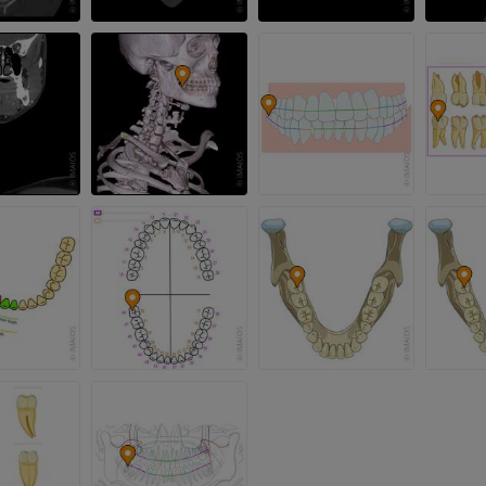
上肢
下肢
上肢MRI
下肢血管造影
MRI
插画
优质会员
优质会员
肩MRI
下肢X光照片
MRI
放射影像学