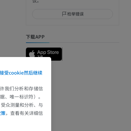
议。
检举错误
I
下载APP
接受cookie然后继续
e允许我们分析和存储信
影
数据、唯一标识符）。
、受众测量和分析、与
政策
，查看有关详细信
）
影