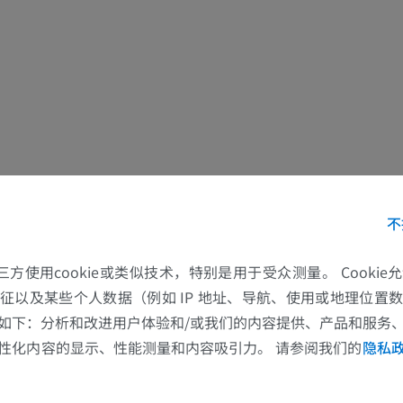
优质会员
优质会员
上肢
脚踝和后足MR
插画
MRI
优质会员
优质会员
上肢血管造影
前足MRI
血管造影术
MRI
不
免費
优质会员
可视人计划
下肢CTA
的第三方使用cookie或类似技术，特别是用于受众测量。 Cooki
摄影
计算机体层摄
征以及某些个人数据（例如 IP 地址、导航、使用或地理位置
如下：分析和改进用户体验和/或我们的内容提供、产品和服务
优质会员
优质会员
性化内容的显示、性能测量和内容吸引力。 请参阅我们的
隐私
腿（动脉和骨
计算机体层摄