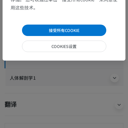
用这些技术。
人体解剖学2
接受所有COOKIE
人体
>
肌肉骨骼系统
>
骨骼系统
>
牙
>
牙齿
>
牙质
COOKIES设置
这个解剖部位没有子结构
底层结构：
人体解剖学1
翻译