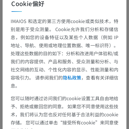
Cookie偏好
IMAIOS 和选定的第三方使用cookie或类似技术，特
解剖层次
别是用于受众测量。 Cookie允许我们分析和存储信
息，例如您的设备特征以及某些个人数据（例如 IP
人体解剖学2
地址、导航、使用或地理位置数据、唯一标识符）。
处理这些数据的目的如下：分析和改进用户体验和/或
人体解剖学1
我们的内容提供、产品和服务、受众测量和分析、与
社交网络的互动、个性化内容的显示、性能测量和内
系统解剖学
>
神经系统
>
中枢神经系统
>
大脑
>
容吸引力。 请参阅我们的
隐私政策
，查看有关详细信
前脑
>
间脑
息。
底层结构：
您可以随时通过访问我们的cookie设置工具自由地给
上丘脑
予、拒绝或撤回您的同意。 如果您不同意使用这些技
丘脑
术，我们将认为您也反对任何基于合法利益的cookie
存储。 您可以通过单击“接受所有cookie”来同意使
底丘脑