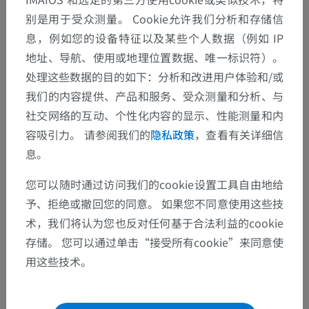
别是用于受众测量。 Cookie允许我们分析和存储信
息，例如您的设备特征以及某些个人数据（例如 IP
地址、导航、使用或地理位置数据、唯一标识符）。
处理这些数据的目的如下：分析和改进用户体验和/或
解剖层次
我们的内容提供、产品和服务、受众测量和分析、与
社交网络的互动、个性化内容的显示、性能测量和内
人体解剖学2
容吸引力。 请参阅我们的
隐私政策
，查看有关详细信
息。
人体
>
整合系统
>
感觉器官
>
耳
>
内耳
>
膜迷路
>
前庭迷路
>
连合管
您可以随时通过访问我们的cookie设置工具自由地给
予、拒绝或撤回您的同意。 如果您不同意使用这些技
这个解剖部位没有子结构
底层结构：
术，我们将认为您也反对任何基于合法利益的cookie
存储。 您可以通过单击“接受所有cookie”来同意使
用这些技术。
人体解剖学1