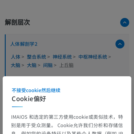
解剖层次
人体解剖学2
人体
>
整合系统
>
神经系统
>
中枢神经系统
>
大脑
>
大脑
>
间脑
>
上丘脑
底层结构：
侧缰核
不接受cookie然后继续
Cookie偏好
内侧缰核
IMAIOS 和选定的第三方使用cookie或类似技术，特
人体解剖学1
别是用于受众测量。 Cookie允许我们分析和存储信
息，例如您的设备特征以及某些个人数据（例如 IP