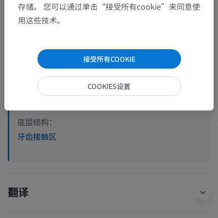
存储。 您可以通过单击“接受所有cookie”来同意使
解剖层次
用这些技术。
人体解剖学2
接受所有COOKIE
人体解剖学1
COOKIES设置
系统解剖学
>
消化系统
>
口
>
牙
>
[牙]邻接面
底层结构：
牙齿接触区
翻译