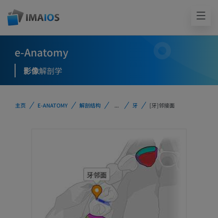
e-Anatomy
影像
解剖学
主页
E-ANATOMY
解剖结构
...
牙
[牙]邻接面