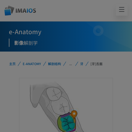
e-Anatomy
影像
解剖学
主页
E-ANATOMY
解剖结构
...
牙
[牙]舌面