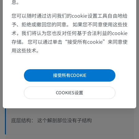
息。
您可以随时通过访问我们的cookie设置工具自由地给
予、拒绝或撤回您的同意。 如果您不同意使用这些技
术，我们将认为您也反对任何基于合法利益的cookie
存储。 您可以通过单击“接受所有cookie”来同意使
用这些技术。
解剖层次
接受所有COOKIE
人体解剖学2
COOKIES设置
人体
>
肌肉骨骼系统
>
骨骼系统
>
牙
>
牙齿
>
牙冠
>
牙邻面
>
牙齿近中面
这个解剖部位没有子结构
底层结构：