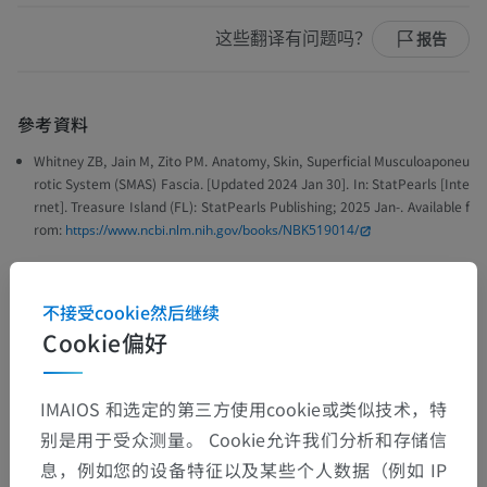
这些翻译有问题吗？
报告
參考資料
Whitney ZB, Jain M, Zito PM. Anatomy, Skin, Superficial Musculoaponeu
rotic System (SMAS) Fascia. [Updated 2024 Jan 30]. In: StatPearls [Inte
rnet]. Treasure Island (FL): StatPearls Publishing; 2025 Jan-. Available f
rom:
https://www.ncbi.nlm.nih.gov/books/NBK519014/
Hînganu D, Stan CI, Ciupilan C, Hînganu MV. Anatomical considerations
on the masseteric fascia and superficial muscular aponeurotic system.
不接受cookie然后继续
Rom J Morphol Embryol. 2018;59(2):513-516. PMID: 30173256.
Cookie偏好
Gray, H. (2016)
Gray’s Anatomy: The Anatomical Basis of Clinical
Practice
. 41st edn. Edited by S. Standring. New York: Elsevier. Chapter 3
0: Face and Scalp, pp. 477.
IMAIOS 和选定的第三方使用cookie或类似技术，特
别是用于受众测量。 Cookie允许我们分析和存储信
息，例如您的设备特征以及某些个人数据（例如 IP