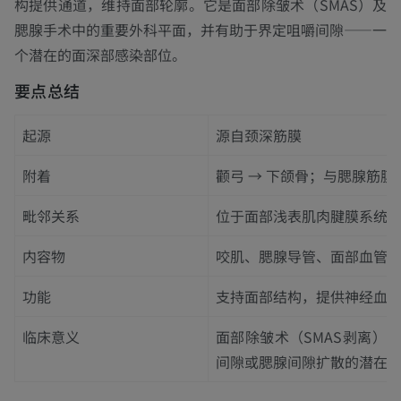
构提供通道，维持面部轮廓。它是面部除皱术（SMAS）及
腮腺手术中的重要外科平面，并有助于界定咀嚼间隙——一
个潜在的面深部感染部位。
要点总结
起源
源自颈深筋膜
附着
颧弓 → 下颌骨；与腮腺筋
毗邻关系
位于面部浅表肌肉腱膜系统
内容物
咬肌、腮腺导管、面部血管
功能
支持面部结构，提供神经血
临床意义
面部除皱术（SMAS剥离）
间隙或腮腺间隙扩散的潜在