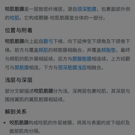
咬肌筋膜
是一层致密纤维层，源自
，包裹面部外侧
颈深筋膜
的
。它构成腮腺-咬肌筋膜复合体的一部分。
咬肌
位置与附着
咬肌筋膜
向上起自
下缘，向下延伸至下颌角及下颌骨下
颧弓
缘。前方与覆盖
的颊筋膜相融合，并覆盖
，最终
颊肌
颊脂垫
与颊肌的肌外膜相延续。后方与
相连续，上方经颧
腮腺筋膜
弓与
相连，下方与
相融合。
颞筋膜
颈深筋膜浅层
浅层与深层
部分文献描述
咬肌筋膜
分为浅、深两层包裹咬肌，其深层与
围绕翼肌的翼肌筋膜相延续。
解剖关系
咬肌筋膜
构成咬肌的外层被膜，将其与表面的皮下组织及
面部肌肉分隔。