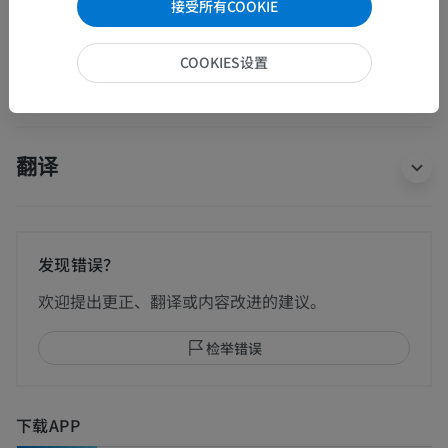
下肢筋膜
>
接受所有COOKIE
腘筋膜
这个解剖部位没有子结构
底层结构：
COOKIES设置
翻译
发现错误？
欢迎提出更正、翻译或内容改进的建议。
检举错误
下载APP